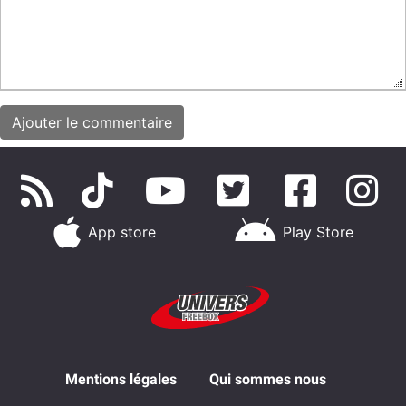
App store
Play Store
Mentions légales
Qui sommes nous