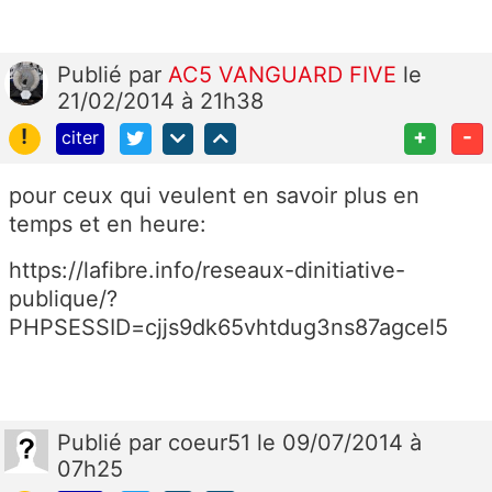
Publié
par
AC5 VANGUARD FIVE
le
21/02/2014 à 21h38
!
+
-
citer
pour ceux qui veulent en savoir plus en
temps et en heure:
https://lafibre.info/reseaux-dinitiative-
publique/?
PHPSESSID=cjjs9dk65vhtdug3ns87agcel5
Publié
par
coeur51
le 09/07/2014 à
07h25