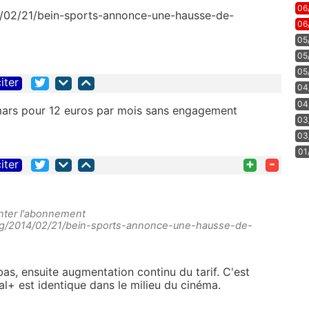
06
4/02/21/bein-sports-annonce-une-hausse-de-
06
05
05
05
iter
04
04
ars pour 12 euros par mois sans engagement
03
03
01
+
-
iter
enter l'abonnement
blog/2014/02/21/bein-sports-annonce-une-hausse-de-
bas, ensuite augmentation continu du tarif. C'est
al+ est identique dans le milieu du cinéma.