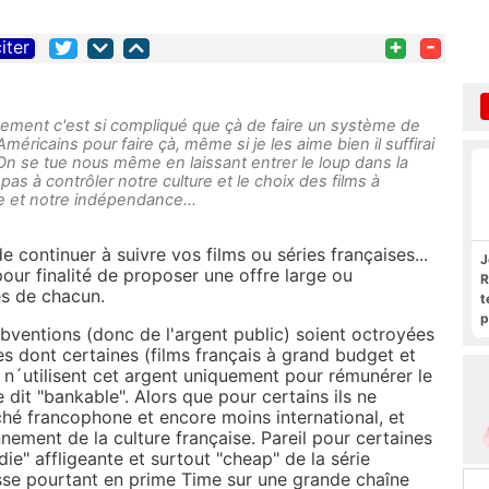
+
-
iter
chement c'est si compliqué que çà de faire un système de
éricains pour faire çà, même si je les aime bien il suffirai
. On se tue nous même en laissant entrer le loup dans la
pas à contrôler notre culture et le choix des films à
e et notre indépendance...
continuer à suivre vos films ou séries françaises...
J
pour finalité de proposer une offre large ou
R
es de chacun.
t
p
bventions (donc de l'argent public) soient octroyées
R
s dont certaines (films français à grand budget et
et n´utilisent cet argent uniquement pour rémunérer le
 dit "bankable". Alors que pour certains ils ne
hé francophone et encore moins international, et
ement de la culture française. Pareil pour certaines
ie" affligeante et surtout "cheap" de la série
asse pourtant en prime Time sur une grande chaîne