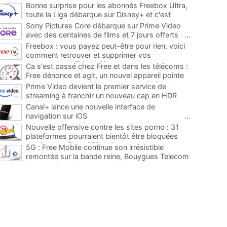
Bonne surprise pour les abonnés Freebox Ultra,
toute la Liga débarque sur Disney+ et c'est
inclus
...
Sony Pictures Core débarque sur Prime Video
avec des centaines de films et 7 jours offerts
...
Freebox : vous payez peut-être pour rien, voici
comment retrouver et supprimer vos
abonnements TV oubliés
...
Ca s'est passé chez Free et dans les télécoms :
Free dénonce et agit, un nouvel appareil pointe
le bout de son nez chez des abonnés Freebox...
Prime Video devient le premier service de
...
streaming à franchir un nouveau cap en HDR
avec ce lancement
...
Canal+ lance une nouvelle interface de
navigation sur iOS
...
Nouvelle offensive contre les sites porno : 31
plateformes pourraient bientôt être bloquées
par Orange, Free, SFR et Bouygues
...
5G : Free Mobile continue son irrésistible
remontée sur la bande reine, Bouygues Telecom
plus que jamais sous pression
...