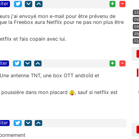
+
-
iter
23
leurs j'ai envoyé mon e-mail pour être prévenu de
09
que la Freebox aura Netflix pour ne pas non plus être
09
29
tflix et fais copain avec lui.
23
+
-
iter
Une antenne TNT, une box OTT androîd et
la poussière dans mon placard
, sauf si netflix est
iter
'abonnement