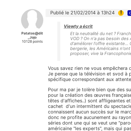
!
Publié le 21/02/2014 à 13h24
c
Viewty a écrit
Patatos@dit
Et la neutralité du net ? Fran
_Jojo
VOD ? On n'a pas besoin des Am
10128 points
d'améliorer l'offre existante..
bergerie, les Américains n'ont 
proposer, vive la Francophoni
Vous savez rien ne vous empêchera de 
Je pense que la télévision et svod à 
spécifique correspondant aux attent
Pour ma par je tolère bien que des su
pour la création des œuvres française
têtes d'affiches..) sont affligeantes 
cachet d'un intermittent du spectacle
connaissent aucun succès sur le marc
donc ne profite aucunement au rayonn
séries dont une qui se veut une "parod
américaine "les experts", mais qui p