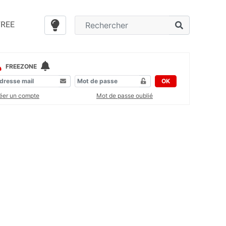
FREE
FREEZONE
OK
éer un compte
Mot de passe oublié