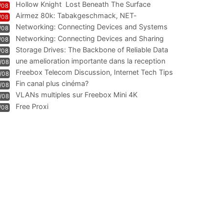
Hollow Knight  Lost Beneath The Surface
/08
Airmez 80k: Tabakgeschmack, NET-
/08
Technologie und Leistung im
Networking: Connecting Devices and Systems
/08
Networking: Connecting Devices and Sharing
/08
Information
Storage Drives: The Backbone of Reliable Data
/08
Management
une amelioration importante dans la reception
/08
WIFI
Freebox Telecom Discussion, Internet Tech Tips
/08
Communi
Fin canal plus cinéma?
/08
VLANs multiples sur Freebox Mini 4K
/08
Free Proxi
/08