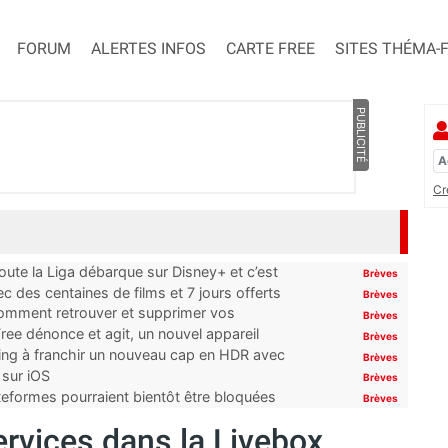
FORUM
ALERTES INFOS
CARTE FREE
SITES THÉMA-
PUBLICITÉ
Cr
oute la Liga débarque sur Disney+ et c’est
Brèves
 des centaines de films et 7 jours offerts
Brèves
 comment retrouver et supprimer vos
Brèves
ree dénonce et agit, un nouvel appareil
Brèves
ming à franchir un nouveau cap en HDR avec
Brèves
 sur iOS
Brèves
ateformes pourraient bientôt être bloquées
Brèves
services dans la Livebox