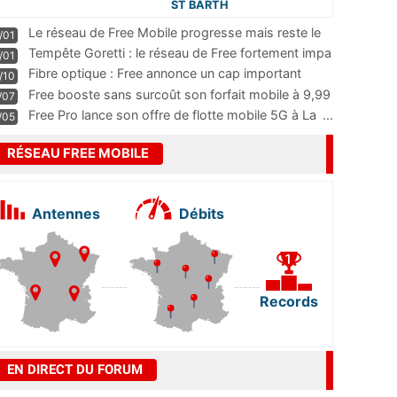
ST BARTH
Le réseau de Free Mobile progresse mais reste le
/01
m
...
Tempête Goretti : le réseau de Free fortement impa
/01
...
Fibre optique : Free annonce un cap important
/10
pass
...
Free booste sans surcoût son forfait mobile à 9,99
/07
...
Free Pro lance son offre de flotte mobile 5G à La
...
/05
RÉSEAU FREE MOBILE
Antennes
Débits
Records
EN DIRECT DU FORUM