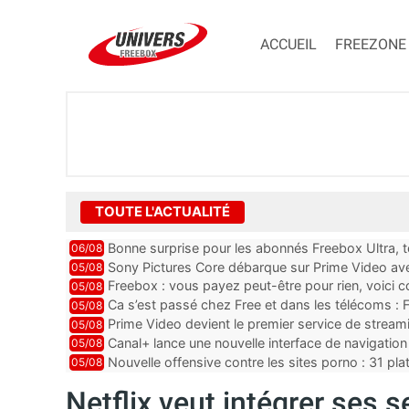
ACCUEIL
FREEZONE
TOUTE L'ACTUALITÉ
Bonne surprise pour les abonnés Freebox Ultra, t
06/08
inclus
Sony Pictures Core débarque sur Prime Video avec
05/08
Freebox : vous payez peut-être pour rien, voici
05/08
abonnements TV oubliés
Ca s’est passé chez Free et dans les télécoms : F
05/08
pointe le bout de...
Prime Video devient le premier service de strea
05/08
ce lancement
Canal+ lance une nouvelle interface de navigation
05/08
Nouvelle offensive contre les sites porno : 31 pl
05/08
par Orange, Free, SF...
Netflix veut intégrer ses 