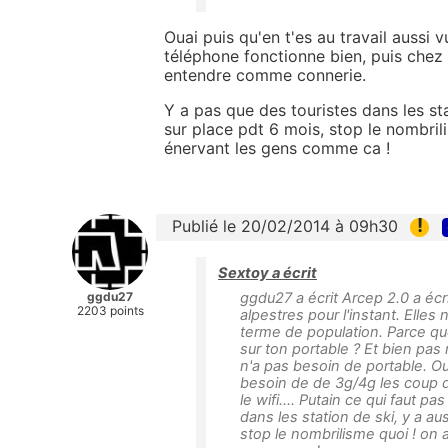
Ouai puis qu'en t'es au travail aussi
téléphone fonctionne bien, puis chez to
entendre comme connerie.
Y a pas que des touristes dans les sta
sur place pdt 6 mois, stop le nombril
énervant les gens comme ca !
!
Publié le 20/02/2014 à 09h30
Sextoy a écrit
ggdu27
ggdu27 a écrit Arcep 2.0 a écr
2203 points
alpestres pour l'instant. Elle
terme de population. Parce qu
sur ton portable ? Et bien pas
n'a pas besoin de portable. Oua
besoin de de 3g/4g les coup de
le wifi.... Putain ce qui faut
dans les station de ski, y a au
stop le nombrilisme quoi ! on 