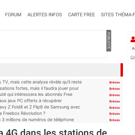
FORUM
ALERTES INFOS
CARTE FREE
SITES THÉMA-
PUBLICITÉ
Cr
TV, mais cette analyse révèle qu’il reste
Brèves
ations fortes, mais il faudra jouer pour
Brèves
uté qui intéressera les abonnés Free
Brèves
x jeux PC offerts à récupérer
Brèves
laxy Z Fold8 et Z Flip8 de Samsung avec
Brèves
 la Freebox Révolution ?
Brèves
’à 3 millions de numéros de téléphone
Brèves
a 4G dans les stations de