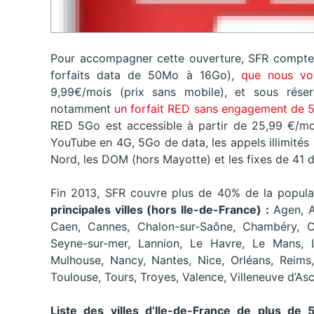
Pour accompagner cette ouverture, SFR compte 
forfaits data de 50Mo à 16Go),
que nous vo
9,99€/mois (prix sans mobile), et sous rése
notamment
un forfait RED sans engagement de 
RED 5Go est accessible à partir de 25,99 €/mois
YouTube en 4G, 5Go de data, les appels illimités
Nord, les DOM (hors Mayotte) et les fixes de 41 d
Fin 2013, SFR couvre plus de 40% de la populat
principales villes (hors Ile-de-France) :
Agen, A
Caen, Cannes, Chalon-sur-Saône, Chambéry, Cl
Seyne-sur-mer, Lannion, Le Havre, Le Mans, Lil
Mulhouse, Nancy, Nantes, Nice, Orléans, Reims,
Toulouse, Tours, Troyes, Valence, Villeneuve d’Asc
Liste des villes d’Ile-de-France de plus d