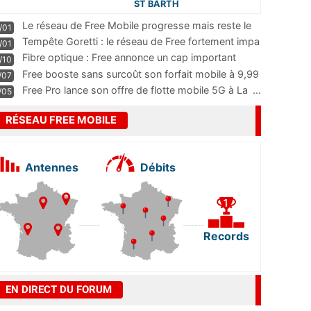
ST BARTH
Le réseau de Free Mobile progresse mais reste le
/01
m
...
Tempête Goretti : le réseau de Free fortement impa
/01
...
Fibre optique : Free annonce un cap important
/10
pass
...
Free booste sans surcoût son forfait mobile à 9,99
/07
...
Free Pro lance son offre de flotte mobile 5G à La
...
/05
RÉSEAU FREE MOBILE
Antennes
Débits
Records
EN DIRECT DU FORUM