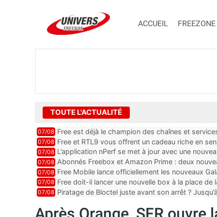
ACCUEIL
FREEZONE
TOUTE L'ACTUALITÉ
Free est déjà le champion des chaînes et services 
07/08
encore au moin...
Free et RTL9 vous offrent un cadeau riche en sens
07/08
l’obtenir
L’application nPerf se met à jour avec une nouvea
07/08
Mobile, Orange, SFR ...
Abonnés Freebox et Amazon Prime : deux nouveau
07/08
Free Mobile lance officiellement les nouveaux Ga
07/08
des promos et des cadeaux
Free doit-il lancer une nouvelle box à la place de
07/08
Piratage de Bloctel juste avant son arrêt ? Jusqu
07/08
auraient fuité
Après Orange, SFR ouvre l