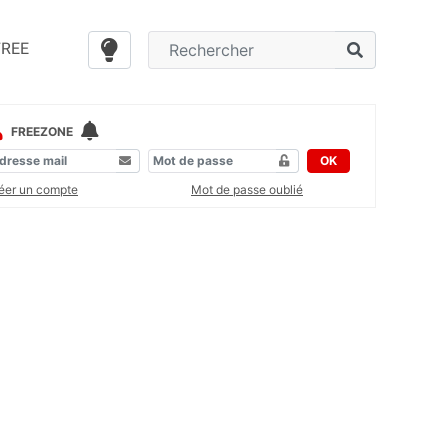
FREE
FREEZONE
OK
éer un compte
Mot de passe oublié