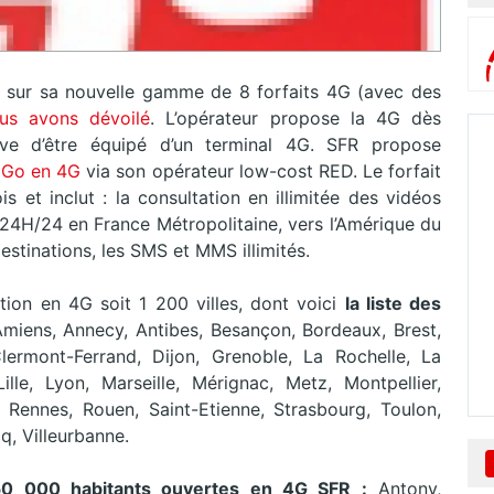
sur sa nouvelle gamme de 8 forfaits 4G (avec des
us avons dévoilé
. L’opérateur propose la 4G dès
rve d’être équipé d’un terminal 4G. SFR propose
5Go en 4G
via son opérateur low-cost RED. Le forfait
 et inclut : la consultation en illimitée des vidéos
 24H/24 en France Métropolitaine, vers l’Amérique du
estinations, les SMS et MMS illimités.
ion en 4G soit 1 200 villes, dont voici
la liste des
miens, Annecy, Antibes, Besançon, Bordeaux, Brest,
ermont-Ferrand, Dijon, Grenoble, La Rochelle, La
le, Lyon, Marseille, Mérignac, Metz, Montpellier,
 Rennes, Rouen, Saint-Etienne, Strasbourg, Toulon,
q, Villeurbanne.
e 50 000 habitants ouvertes en 4G SFR :
Antony,