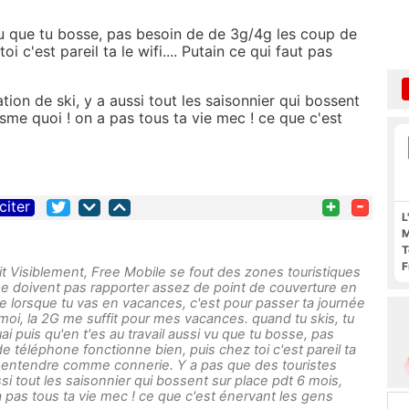
 vu que tu bosse, pas besoin de de 3g/4g les coup de
i c'est pareil ta le wifi.... Putain ce qui faut pas
tion de ski, y a aussi tout les saisonnier qui bossent
isme quoi ! on a pas tous ta vie mec ! ce que c'est
+
-
citer
L
M
T
F
it Visiblement, Free Mobile se fout des zones touristiques
F
s ne doivent pas rapporter assez de point de couverture en
e lorsque tu vas en vacances, c'est pour passer ta journée
 moi, la 2G me suffit pour mes vacances. quand tu skis, tu
i puis qu'en t'es au travail aussi vu que tu bosse, pas
 téléphone fonctionne bien, puis chez toi c'est pareil ta
 pas entendre comme connerie. Y a pas que des touristes
ssi tout les saisonnier qui bossent sur place pdt 6 mois,
a pas tous ta vie mec ! ce que c'est énervant les gens