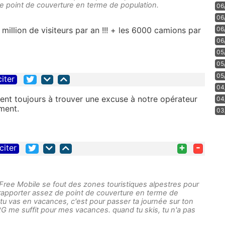
e point de couverture en terme de population.
06
06
06
million de visiteurs par an !!! + les 6000 camions par
06
05
05
05
citer
04
ent toujours à trouver une excuse à notre opérateur
04
ement.
03
+
-
citer
 Free Mobile se fout des zones touristiques alpestres pour
s rapporter assez de point de couverture en terme de
tu vas en vacances, c'est pour passer ta journée sur ton
 2G me suffit pour mes vacances. quand tu skis, tu n'a pas