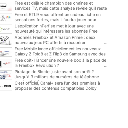
Free est déjà le champion des chaînes et
services TV, mais cette analyse révèle qu'il reste
encore au moins 141 ajouts possibles
...
Free et RTL9 vous offrent un cadeau riche en
sensations fortes, mais il faudra jouer pour
l'obtenir
...
L'application nPerf se met à jour avec une
nouveauté qui intéressera les abonnés Free
Mobile, Orange, SFR et Bouygues Telecom
...
Abonnés Freebox et Amazon Prime : deux
nouveaux jeux PC offerts à récupérer
...
Free Mobile lance officiellement les nouveaux
Galaxy Z Fold8 et Z Flip8 de Samsung avec des
promos et des cadeaux
...
Free doit-il lancer une nouvelle box à la place de
la Freebox Révolution ?
...
Piratage de Bloctel juste avant son arrêt ?
Jusqu'à 3 millions de numéros de téléphone
auraient fuité
...
C'est officiel, Canal+ sera l'un des premiers à
proposer des contenus compatibles Dolby
Vision 2
...