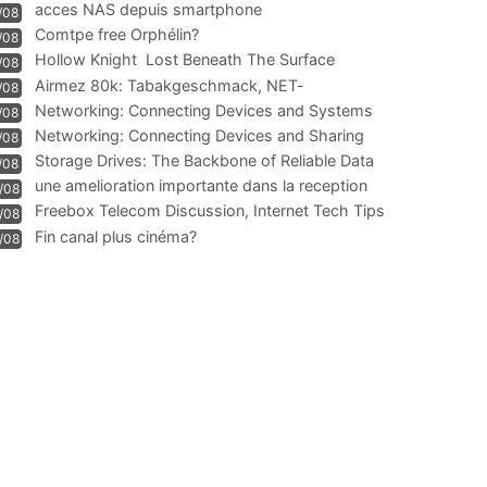
acces NAS depuis smartphone
/08
Comtpe free Orphélin?
/08
Hollow Knight  Lost Beneath The Surface
/08
Airmez 80k: Tabakgeschmack, NET-
/08
Technologie und Leistung im
Networking: Connecting Devices and Systems
/08
Networking: Connecting Devices and Sharing
/08
Information
Storage Drives: The Backbone of Reliable Data
/08
Management
une amelioration importante dans la reception
/08
WIFI
Freebox Telecom Discussion, Internet Tech Tips
/08
Communi
Fin canal plus cinéma?
/08