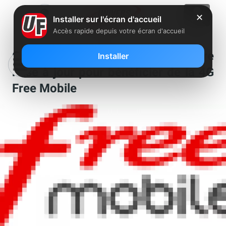
✕
Installer sur l'écran d'accueil
Accès rapide depuis votre écran d'accueil
Galaxy S4 : effectuez la dernière
Installer
mise à jour pour bénéficier de la 4G
Free Mobile