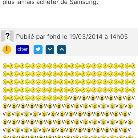
plus jamais acheter de Samsung.
Publié
par
fbhd
le 19/03/2014 à 14h05
!
citer
v
v
v
v
v
v
v
v
v
v
v
v
v
v
v
v
v
v
v
v
v
v
v
v
v
v
v
v
v
v
v
v
v
v
v
v
v
v
v
v
v
v
v
v
v
v
v
v
v
v
v
v
v
v
v
v
v
v
v
v
v
v
v
v
v
v
v
v
v
v
v
v
v
v
v
v
v
v
v
v