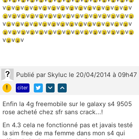
v
v
v
v
v
v
v
v
v
v
v
v
v
v
v
v
v
v
v
v
v
v
v
v
v
v
v
v
v
v
v
v
v
v
v
v
v
v
v
v
v
v
v
v
v
v
v
v
v
v
v
v
v
v
v
v
v
v
v
v
v
Publié
par
Skyluc
le 20/04/2014 à 09h47
!
citer
Enfin la 4g freemobile sur le galaxy s4 9505
rose acheté chez sfr sans crack...!
En 4.3 cela ne fonctionné pas et javais testé
la sim free de ma femme dans mon s4 qui