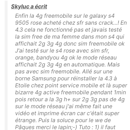
Skyluc a écrit
Enfin la 4g freemobile sur le galaxy s4
9505 rose acheté chez sfr sans crack...! En
4.3 cela ne fonctionné pas et javais testé
la sim free de ma femme dans mon s4 qui
affichait 2g 3g 4g donc sim freemobile ok
J'ai testé sur le s4 rose avec sim sfr,
orange, bandyou 4g ok le mode réseau
affichait 2g 3g 4g en automatique. Mais
pas avec sim freemobile. Allé sur une
borne Samsung pour réinstaller la 4.3 à
Etoile chez point service mobile et là super
bizarre 4g active freemobile pendant 1min
pois retour a la 3g h+ sur 2g 3g pas de 4g
sur le mode réseau j'ai même fait une
vidéo et imprime écran car c'était super
étrange. Puis la soluce pour le we de
Pâques merci le lapin;-) Tuto : 1) il faut