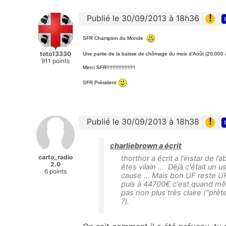
!
Publié le 30/09/2013 à 18h36
SFR Champion du Monde
toto13330
Une partie de la baisse de chômage du mois d’Août (20.000 a 30
911 points
Merci SFR!!!!!!!!!!!!!!!!!!!
SFR Président
!
Publié le 30/09/2013 à 18h38
charliebrown a écrit
carto_radio
thorthor a écrit a l’instar de 
2.0
êtes vilain ... Déjà c'était un
6 points
cause ... Mais bon UF reste UF
puis à 44700€ c'est quand même
pas non plus très claire ("prête
?).