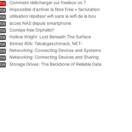
Comment télécharger sur freebox os ?
/08
Impossible d'activer la fibre Free + facturation
/08
résiliation
utilisation répéteur wifi sans le wifi de la box
/08
acces NAS depuis smartphone
/08
Comtpe free Orphélin?
/08
Hollow Knight  Lost Beneath The Surface
/08
Airmez 80k: Tabakgeschmack, NET-
/08
Technologie und Leistung im
Networking: Connecting Devices and Systems
/08
Networking: Connecting Devices and Sharing
/08
Information
Storage Drives: The Backbone of Reliable Data
/08
Management