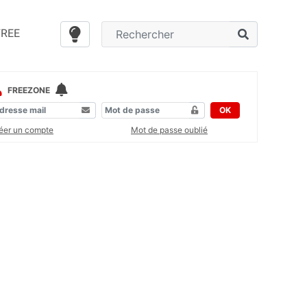
FREE
FREEZONE
OK
éer un compte
Mot de passe oublié