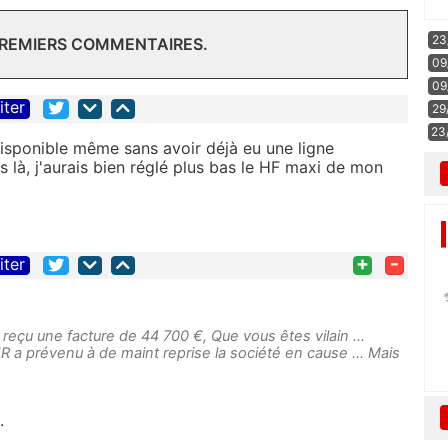
23
PREMIERS COMMENTAIRES.
09
09
iter
29
23
disponible même sans avoir déjà eu une ligne
as là, j'aurais bien réglé plus bas le HF maxi de mon
+
-
iter
a reçu une facture de 44 700 €, Que vous êtes vilain ...
FR a prévenu à de maint reprise la société en cause ... Mais
.