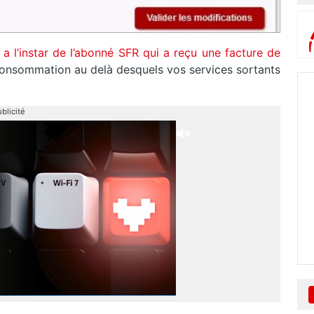
,
a l’instar de l’abonné SFR qui a reçu une facture de
rconsommation au delà desquels vos services sortants
blicité