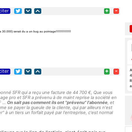
+
-
citer
.000) serait du a un bug au pointage!!!!!!!!!!!!!!!!!
+
-
A
citer
4
R
a
F
l’abonné SFR qui a reçu une facture de 44 700 €, Que vous
 usage pro et SFR a prévenu à de maint reprise la société en
 ...
On sait pas comment ils ont "prévenu" l'abonnée
, et
 se payer la gueule de la cliente, qui par ailleurs n'est
r" à un tiers un forfait payé par l'entreprise, c'est normal