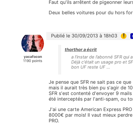
Faut qu'ils arrêtent de pigeonner leur
Deux belles voitures pour du hors forf
!
Publié le 30/09/2013 à 18h03
thorthor a écrit
yacafocon
a l’instar de l’abonné SFR qui 
1190 points
Déjà c'était un usage pro et S
bon UF reste UF ...
Je pense que SFR ne sait pas ce que c
mais il aurait très bien pu s'agir de 1
SFR s'est contenté d'envoyer 9 mails 
été interceptés par l'anti-spam, ou to
J'ai une carte American Express PRO p
8000€ par mois! Il vaut mieux perdr
PRO.