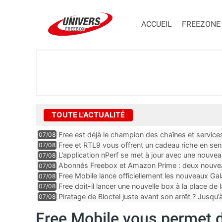
ACCUEIL
FREEZONE
TOUTE L'ACTUALITÉ
Free est déjà le champion des chaînes et services 
07/08
encore au moin...
Free et RTL9 vous offrent un cadeau riche en sens
07/08
l’obtenir
L’application nPerf se met à jour avec une nouvea
07/08
Mobile, Orange, SFR ...
Abonnés Freebox et Amazon Prime : deux nouveau
07/08
Free Mobile lance officiellement les nouveaux Ga
07/08
des promos et des cadeaux
Free doit-il lancer une nouvelle box à la place de
07/08
Piratage de Bloctel juste avant son arrêt ? Jusqu
07/08
auraient fuité
Free Mobile vous permet d