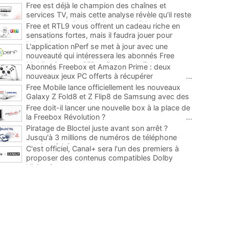
Free est déjà le champion des chaînes et
services TV, mais cette analyse révèle qu'il reste
encore au moins 141 ajouts possibles
...
Free et RTL9 vous offrent un cadeau riche en
sensations fortes, mais il faudra jouer pour
l'obtenir
...
L'application nPerf se met à jour avec une
nouveauté qui intéressera les abonnés Free
Mobile, Orange, SFR et Bouygues Telecom
...
Abonnés Freebox et Amazon Prime : deux
nouveaux jeux PC offerts à récupérer
...
Free Mobile lance officiellement les nouveaux
Galaxy Z Fold8 et Z Flip8 de Samsung avec des
promos et des cadeaux
...
Free doit-il lancer une nouvelle box à la place de
la Freebox Révolution ?
...
Piratage de Bloctel juste avant son arrêt ?
Jusqu'à 3 millions de numéros de téléphone
auraient fuité
...
C'est officiel, Canal+ sera l'un des premiers à
proposer des contenus compatibles Dolby
Vision 2
...