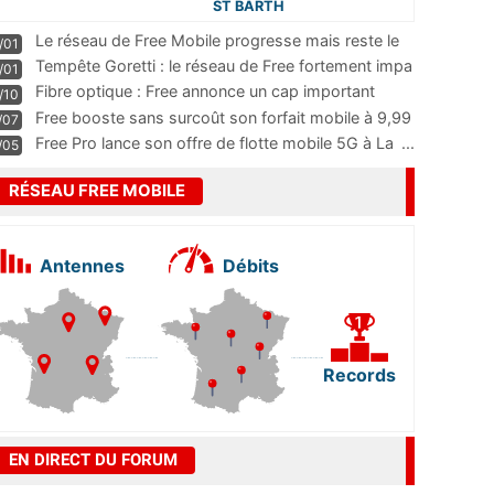
ST BARTH
Le réseau de Free Mobile progresse mais reste le
/01
m
...
Tempête Goretti : le réseau de Free fortement impa
/01
...
Fibre optique : Free annonce un cap important
/10
pass
...
Free booste sans surcoût son forfait mobile à 9,99
/07
...
Free Pro lance son offre de flotte mobile 5G à La
...
/05
RÉSEAU FREE MOBILE
Antennes
Débits
Records
EN DIRECT DU FORUM