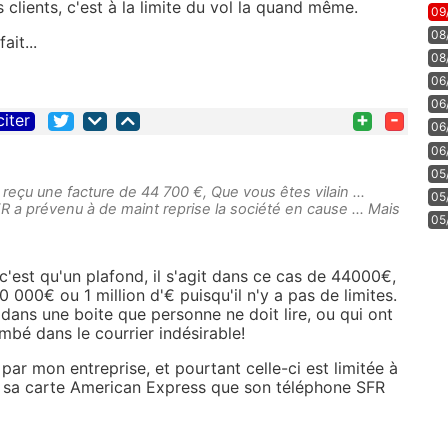
s clients, c'est à la limite du vol la quand même.
09
08
ait...
08
06
06
+
-
citer
06
06
05
a reçu une facture de 44 700 €, Que vous êtes vilain ...
05
FR a prévenu à de maint reprise la société en cause ... Mais
05
'est qu'un plafond, il s'agit dans ce cas de 44000€,
00 000€ ou 1 million d'€ puisqu'il n'y a pas de limites.
dans une boite que personne ne doit lire, ou qui ont
mbé dans le courrier indésirable!
ar mon entreprise, et pourtant celle-ci est limitée à
e sa carte American Express que son téléphone SFR