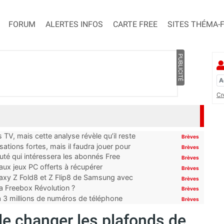
FORUM
ALERTES INFOS
CARTE FREE
SITES THÉMA-
PUBLICITÉ
Cr
TV, mais cette analyse révèle qu’il reste
Brèves
ations fortes, mais il faudra jouer pour
Brèves
uté qui intéressera les abonnés Free
Brèves
x jeux PC offerts à récupérer
Brèves
laxy Z Fold8 et Z Flip8 de Samsung avec
Brèves
 la Freebox Révolution ?
Brèves
’à 3 millions de numéros de téléphone
Brèves
e changer les plafonds de