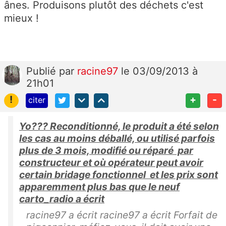
ânes. Produisons plutôt des déchets c'est
mieux !
Publié
par
racine97
le 03/09/2013 à
21h01
!
+
-
citer
Yo??? Reconditionné, le produit a été selon
les cas au moins déballé, ou utilisé parfois
plus de 3 mois, modifié ou réparé par
constructeur et où opérateur peut avoir
certain bridage fonctionnel et les prix sont
apparemment plus bas que le neuf
carto_radio a écrit
racine97 a écrit racine97 a écrit Forfait de