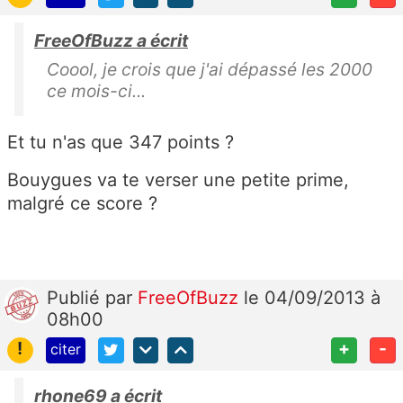
FreeOfBuzz a écrit
Coool, je crois que j'ai dépassé les 2000
ce mois-ci...
Et tu n'as que 347 points ?
Bouygues va te verser une petite prime,
malgré ce score ?
Publié
par
FreeOfBuzz
le 04/09/2013 à
08h00
!
+
-
citer
rhone69 a écrit