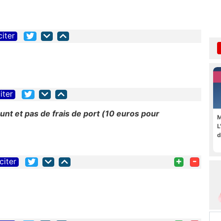
citer
iter
unt et pas de frais de port (10 euros pour
M
L
d
+
-
citer