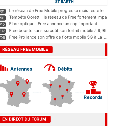
ST BARTH
Le réseau de Free Mobile progresse mais reste le
/01
m
...
Tempête Goretti : le réseau de Free fortement impa
/01
...
Fibre optique : Free annonce un cap important
/10
pass
...
Free booste sans surcoût son forfait mobile à 9,99
/07
...
Free Pro lance son offre de flotte mobile 5G à La
...
/05
RÉSEAU FREE MOBILE
Antennes
Débits
Records
EN DIRECT DU FORUM