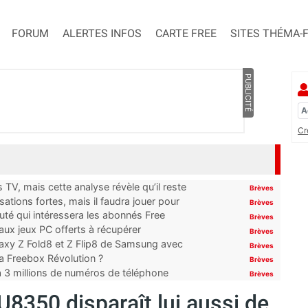
FORUM
ALERTES INFOS
CARTE FREE
SITES THÉMA-
PUBLICITÉ
Cr
TV, mais cette analyse révèle qu’il reste
Brèves
ations fortes, mais il faudra jouer pour
Brèves
uté qui intéressera les abonnés Free
Brèves
x jeux PC offerts à récupérer
Brèves
laxy Z Fold8 et Z Flip8 de Samsung avec
Brèves
 la Freebox Révolution ?
Brèves
’à 3 millions de numéros de téléphone
Brèves
U8350 disparaît lui aussi de