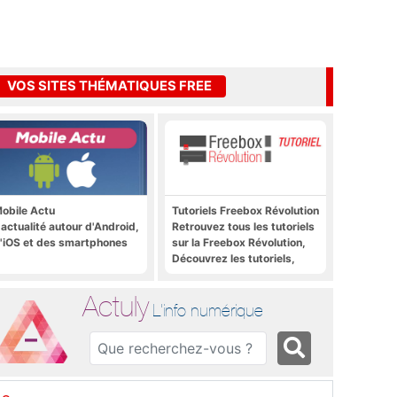
VOS SITES THÉMATIQUES FREE
obile Actu
Tutoriels Freebox Révolution
'actualité autour d'Android,
Retrouvez tous les tutoriels
'iOS et des smartphones
sur la Freebox Révolution,
Découvrez les tutoriels,
trucs et astuces pour la
Freebox Révolution,
Actuly
Freebox Server, Freebox
L'info numérique
Player