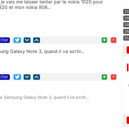
 vais me laisser tenter par le nokia 1020 pour
820 et mon nokia 808...
23
09
09
29
23
+
-
citer
ng Galaxy Note 3, quand il va sortir...
+
-
citer
e Samsung Galaxy Note 3, quand il va sortir...