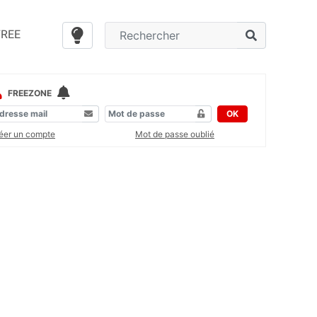
FREE
FREEZONE
OK
éer un compte
Mot de passe oublié