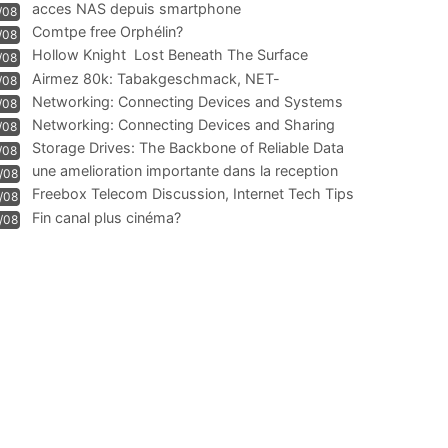
acces NAS depuis smartphone
/08
Comtpe free Orphélin?
/08
Hollow Knight  Lost Beneath The Surface
/08
Airmez 80k: Tabakgeschmack, NET-
/08
Technologie und Leistung im
Networking: Connecting Devices and Systems
/08
Networking: Connecting Devices and Sharing
/08
Information
Storage Drives: The Backbone of Reliable Data
/08
Management
une amelioration importante dans la reception
/08
WIFI
Freebox Telecom Discussion, Internet Tech Tips
/08
Communi
Fin canal plus cinéma?
/08