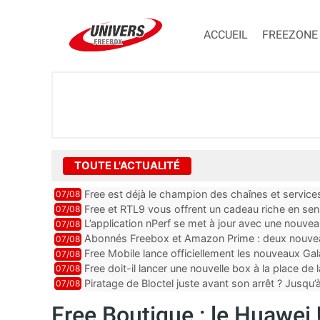
ACCUEIL
FREEZONE
TOUTE L'ACTUALITÉ
Free est déjà le champion des chaînes et services 
07/08
encore au moin...
Free et RTL9 vous offrent un cadeau riche en sens
07/08
l’obtenir
L’application nPerf se met à jour avec une nouvea
07/08
Mobile, Orange, SFR ...
Abonnés Freebox et Amazon Prime : deux nouveau
07/08
Free Mobile lance officiellement les nouveaux Ga
07/08
des promos et des cadeaux
Free doit-il lancer une nouvelle box à la place de
07/08
Piratage de Bloctel juste avant son arrêt ? Jusqu
07/08
auraient fuité
Free Boutique : le Huawei 