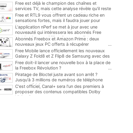
Free est déjà le champion des chaînes et
services TV, mais cette analyse révèle qu'il reste
encore au moins 141 ajouts possibles
...
Free et RTL9 vous offrent un cadeau riche en
sensations fortes, mais il faudra jouer pour
l'obtenir
...
L'application nPerf se met à jour avec une
nouveauté qui intéressera les abonnés Free
Mobile, Orange, SFR et Bouygues Telecom
...
Abonnés Freebox et Amazon Prime : deux
nouveaux jeux PC offerts à récupérer
...
Free Mobile lance officiellement les nouveaux
Galaxy Z Fold8 et Z Flip8 de Samsung avec des
promos et des cadeaux
...
Free doit-il lancer une nouvelle box à la place de
la Freebox Révolution ?
...
Piratage de Bloctel juste avant son arrêt ?
Jusqu'à 3 millions de numéros de téléphone
auraient fuité
...
C'est officiel, Canal+ sera l'un des premiers à
proposer des contenus compatibles Dolby
Vision 2
...