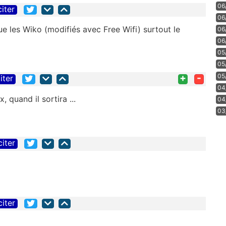
06
citer
06
ue les Wiko (modifiés avec Free Wifi) surtout le
06
06
05
05
+
-
05
iter
04
 quand il sortira ...
04
03
citer
citer