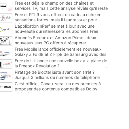
Free est déjà le champion des chaînes et
services TV, mais cette analyse révèle qu'il reste
encore au moins 141 ajouts possibles
...
Free et RTL9 vous offrent un cadeau riche en
sensations fortes, mais il faudra jouer pour
l'obtenir
...
L'application nPerf se met à jour avec une
nouveauté qui intéressera les abonnés Free
Mobile, Orange, SFR et Bouygues Telecom
...
Abonnés Freebox et Amazon Prime : deux
nouveaux jeux PC offerts à récupérer
...
Free Mobile lance officiellement les nouveaux
Galaxy Z Fold8 et Z Flip8 de Samsung avec des
promos et des cadeaux
...
Free doit-il lancer une nouvelle box à la place de
la Freebox Révolution ?
...
Piratage de Bloctel juste avant son arrêt ?
Jusqu'à 3 millions de numéros de téléphone
auraient fuité
...
C'est officiel, Canal+ sera l'un des premiers à
proposer des contenus compatibles Dolby
Vision 2
...