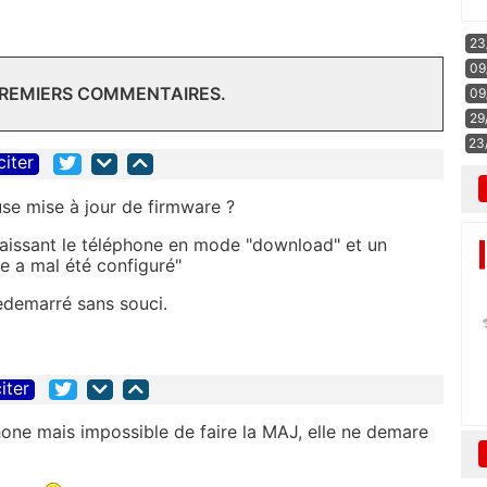
23
09
PREMIERS COMMENTAIRES.
09
29
23
citer
use mise à jour de firmware ?
 laissant le téléphone en mode "download" et un
e a mal été configuré"
 redemarré sans souci.
iter
hone mais impossible de faire la MAJ, elle ne demare