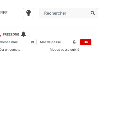
FREE
FREEZONE
OK
éer un compte
Mot de passe oublié