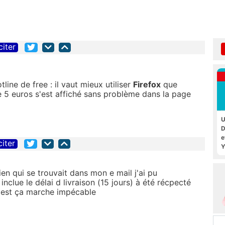
citer
ine de free : il vaut mieux utiliser
Firefox
que
e 5 euros s'est affiché sans problème dans la page
U
D
e
citer
Y
ien qui se trouvait dans mon e mail j'ai pu
clue le délai d livraison (15 jours) à été récpecté
ms est ça marche impécable