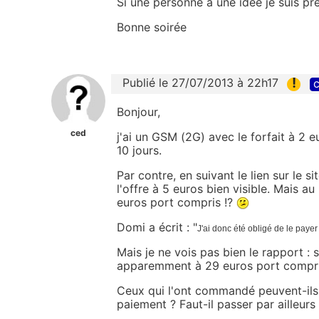
Si une personne a une idée je suis p
Bonne soirée
!
Publié le 27/07/2013 à 22h17
c
Bonjour,
ced
j'ai un GSM (2G) avec le forfait à 2 eu
10 jours.
Par contre, en suivant le lien sur le 
l'offre à 5 euros bien visible. Mais 
euros port compris !?
Domi a écrit : "
J'ai donc été obligé de le payer
Mais je ne vois pas bien le rapport : s
apparemment à 29 euros port compris
Ceux qui l'ont commandé peuvent-ils me
paiement ? Faut-il passer par ailleur