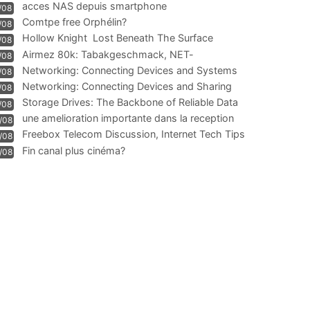
acces NAS depuis smartphone
/08
Comtpe free Orphélin?
/08
Hollow Knight  Lost Beneath The Surface
/08
Airmez 80k: Tabakgeschmack, NET-
/08
Technologie und Leistung im
Networking: Connecting Devices and Systems
/08
Networking: Connecting Devices and Sharing
/08
Information
Storage Drives: The Backbone of Reliable Data
/08
Management
une amelioration importante dans la reception
/08
WIFI
Freebox Telecom Discussion, Internet Tech Tips
/08
Communi
Fin canal plus cinéma?
/08