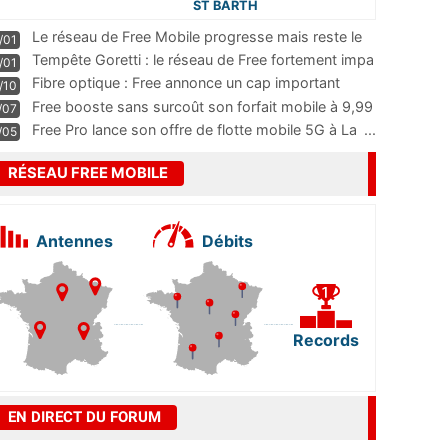
ST BARTH
Le réseau de Free Mobile progresse mais reste le
/01
m
...
Tempête Goretti : le réseau de Free fortement impa
/01
...
Fibre optique : Free annonce un cap important
/10
pass
...
Free booste sans surcoût son forfait mobile à 9,99
/07
...
Free Pro lance son offre de flotte mobile 5G à La
...
/05
RÉSEAU FREE MOBILE
Antennes
Débits
Records
EN DIRECT DU FORUM