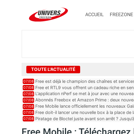
ACCUEIL
FREEZONE
TOUTE L'ACTUALITÉ
Free est déjà le champion des chaînes et services 
07/08
encore au moin...
Free et RTL9 vous offrent un cadeau riche en sens
07/08
l’obtenir
L’application nPerf se met à jour avec une nouvea
07/08
Mobile, Orange, SFR ...
Abonnés Freebox et Amazon Prime : deux nouveau
07/08
Free Mobile lance officiellement les nouveaux Ga
07/08
des promos et des cadeaux
Free doit-il lancer une nouvelle box à la place de
07/08
Piratage de Bloctel juste avant son arrêt ? Jusqu
07/08
auraient fuité
Free Mobile : Téléchargez 