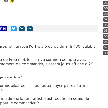
reneur
06
06
06
06
05
iter
05
05
04
ros, et j'ai reçu l'offre à 5 euros du ZTE 160, valable
04
03
site de Free mobile, j'arrive sur mon compte avec
au moment de commander, c'est toujours affiché à 29
 par carte bleue."
ur mobile.free.fr il faut aussi payer par carte, mais
...
 dire si le tarif affiché est rectifié en cours de
s pour le commander ?