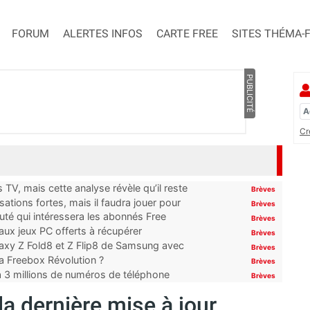
FORUM
ALERTES INFOS
CARTE FREE
SITES THÉMA-
PUBLICITÉ
Cr
TV, mais cette analyse révèle qu’il reste
Brèves
ations fortes, mais il faudra jouer pour
Brèves
uté qui intéressera les abonnés Free
Brèves
x jeux PC offerts à récupérer
Brèves
laxy Z Fold8 et Z Flip8 de Samsung avec
Brèves
 la Freebox Révolution ?
Brèves
’à 3 millions de numéros de téléphone
Brèves
la dernière mise à jour