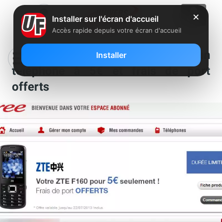
✕
Installer sur l'écran d'accueil
Accès rapide depuis votre écran d'accueil
Free annonce une offre promo : un
Installer
téléphone à 5€ et frais de port
offerts