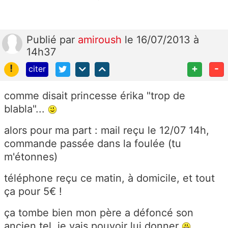
Publié
par
amiroush
le 16/07/2013 à
14h37
!
+
-
citer
comme disait princesse érika "trop de
blabla"...
alors pour ma part : mail reçu le 12/07 14h,
commande passée dans la foulée (tu
m'étonnes)
téléphone reçu ce matin, à domicile, et tout
ça pour 5€ !
ça tombe bien mon père a défoncé son
ancien tel, je vais pouvoir lui donner