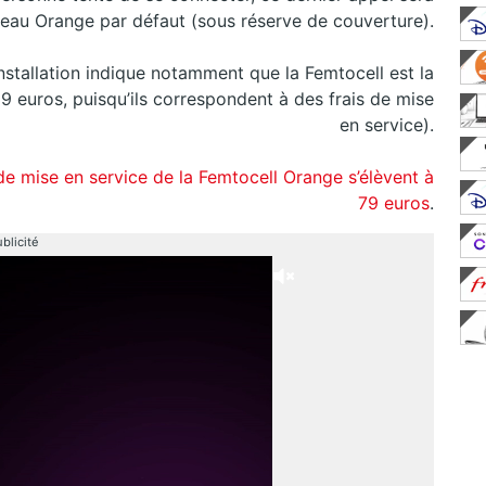
seau Orange par défaut (sous réserve de couverture).
installation indique notamment que la Femtocell est la
 euros, puisqu’ils correspondent à des frais de mise
en service).
de mise en service de la Femtocell Orange s’élèvent à
79 euros
.
blicité