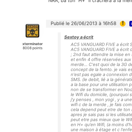
NRA, ba ton "H+" il crachera a la me
!
Publié le 26/06/2013 à 16h58
Sextoy a écrit
xterminator
AC5 VANGUARD FIVE a écrit Se
8008 points
AC5 VANGUARD FIVE a écrit oua
; 2nd faut attendre la mise en
et enfin 4 offre réservées au
merde... C'est quoi de la 3G 
concept de la femto. je vais e
n'est pas egale a connexion d
SMS. (le debit, lié a la génér
a la base pour une utilisation 
non de se transformer en Nod
le Wifi du domicile, (pourquoi 
j'y penses , mon yogi , y a une
wifi c de la merde , je fais 
cela depend peut etre de ton 
apres je sais pas si les utilisa
peut etre pas mieux que le Wif
en H+ qu'en Wifi, (a moins d'h
une maison à étage et c l'enfer