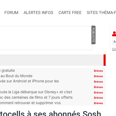
FORUM
ALERTES INFOS
CARTE FREE
SITES THÉMA-
PUBLICITÉ
Cr
 gratuite
Brèves
t au Bout du Monde
Brèves
ivée sur Android et iPhone pour les
Brèves
Brèves
oute la Liga débarque sur Disney+ et c’est
Brèves
 des centaines de films et 7 jours offerts
Brèves
 comment retrouver et supprimer vos
Brèves
tocells à ses abonnés Sosh