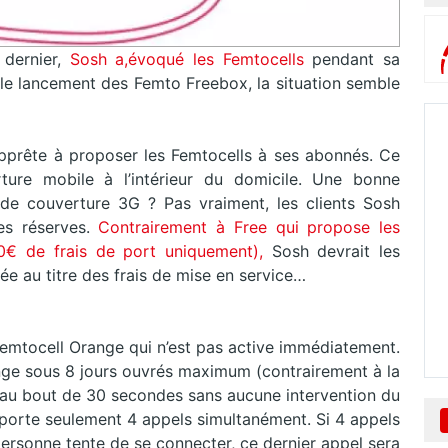
 dernier,
Sosh a,évoqué les Femtocells
pendant sa
 le lancement des Femto Freebox, la situation semble
apprête à proposer les Femtocells à ses abonnés. Ce
rture mobile à l’intérieur du domicile. Une bonne
de couverture 3G ? Pas vraiment, les clients Sosh
ues réserves.
Contrairement à Free qui propose les
0€ de frais de port uniquement),
Sosh devrait les
e au titre des frais de mise en service…
Femtocell Orange qui n’est pas active immédiatement.
ange sous 8 jours ouvrés maximum (contrairement à la
au bout de 30 secondes sans aucune intervention du
pporte seulement 4 appels simultanément. Si 4 appels
personne tente de se connecter, ce dernier appel sera