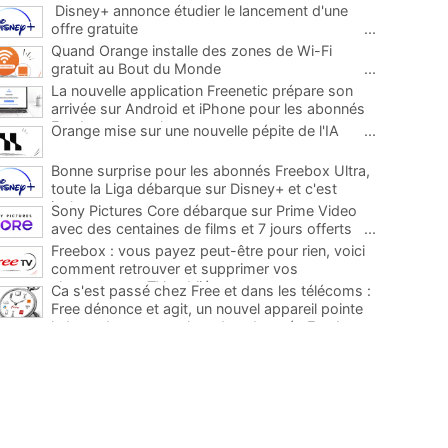
Disney+ annonce étudier le lancement d'une
offre gratuite
...
Quand Orange installe des zones de Wi-Fi
gratuit au Bout du Monde
...
La nouvelle application Freenetic prépare son
arrivée sur Android et iPhone pour les abonnés
Freebox, testez la
...
Orange mise sur une nouvelle pépite de l'IA
...
Bonne surprise pour les abonnés Freebox Ultra,
toute la Liga débarque sur Disney+ et c'est
inclus
...
Sony Pictures Core débarque sur Prime Video
avec des centaines de films et 7 jours offerts
...
Freebox : vous payez peut-être pour rien, voici
comment retrouver et supprimer vos
abonnements TV oubliés
...
Ca s'est passé chez Free et dans les télécoms :
Free dénonce et agit, un nouvel appareil pointe
le bout de son nez chez des abonnés Freebox...
...