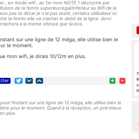
ner , en mode wifi , au 1er mon NOTE 1 décroche par
fusion de la femto superieur/egal/inferieur au Wifi de la
 pas te dircar je n'ai pas testé, certains utilisateur ici
ntre ta femto elle va cracher le debit de la ligne. donc
crachera a la meme vitesse que ta box.
stant sur une ligne de 12 méga, elle utilise bien le
our le moment.
ue mon wifi, je dirais 10/12m en plus.
T
+
-
R
citer
s
D
t
F
ur l'instant sur une ligne de 12 méga, elle utilise bien le
F
tière pour le moment. Quand à la réception, un poil mieux
P
en plus.