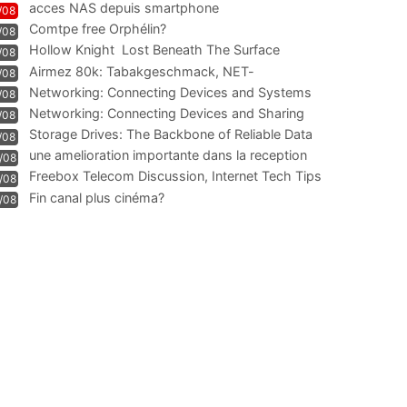
acces NAS depuis smartphone
/08
Comtpe free Orphélin?
/08
Hollow Knight  Lost Beneath The Surface
/08
Airmez 80k: Tabakgeschmack, NET-
/08
Technologie und Leistung im
Networking: Connecting Devices and Systems
/08
Networking: Connecting Devices and Sharing
/08
Information
Storage Drives: The Backbone of Reliable Data
/08
Management
une amelioration importante dans la reception
/08
WIFI
Freebox Telecom Discussion, Internet Tech Tips
/08
Communi
Fin canal plus cinéma?
/08