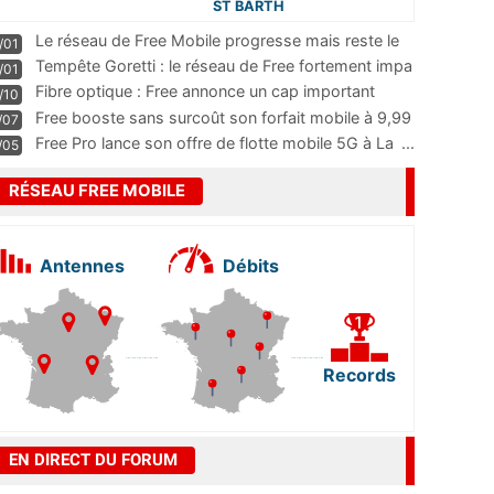
ST BARTH
Le réseau de Free Mobile progresse mais reste le
/01
m
...
Tempête Goretti : le réseau de Free fortement impa
/01
...
Fibre optique : Free annonce un cap important
/10
pass
...
Free booste sans surcoût son forfait mobile à 9,99
/07
...
Free Pro lance son offre de flotte mobile 5G à La
...
/05
RÉSEAU FREE MOBILE
Antennes
Débits
Records
EN DIRECT DU FORUM