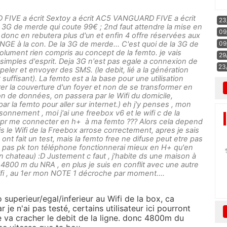
FIVE a écrit Sextoy a écrit AC5 VANGUARD FIVE a écrit
23
 la 3G de merde qui coute 99€ ; 2nd faut attendre la mise en
09
t donc en rebutera plus d'un et enfin 4 offre réservées aux
E à la con. De la 3G de merde... C'est quoi de la 3G de
09
olument rien compris au concept de la femto. je vais
29
 simples d'esprit. Deja 3G n'est pas egale a connexion de
23
eler et envoyer des SMS. (le debit, lié a la génération
ffisant). La femto est a la base pour une utilisation
orer la couverture d'un foyer et non de se transformer en
 de données, on passera par le Wifi du domicile,
ar la femto pour aller sur internet.) eh j'y penses , mon
isonnement , moi j'ai une freebox v6 et le wifi c de la
s pr me connecter en h+ à ma femto ??? Alors cela depend
s le Wifi de la Freebox arrose correctement, apres je sais
o ont fait un test, mais la femto free ne difuse peut etre pas
is pas pk ton téléphone fonctionnerai mieux en H+ qu'en
un chateau) :D Justement c faut , j'habite ds une maison à
is 4800 m du NRA , en plus je suis en conflit avec une autre
ifi , au 1er mon NOTE 1 décroche par moment....
 superieur/egal/inferieur au Wifi de la box, ca
je n'ai pas testé, certains utilisateur ici pourront
le va cracher le debit de la ligne. donc 4800m du