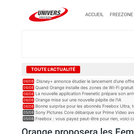
ACCUEIL
FREEZONE
TOUTE L'ACTUALITÉ
Disney+ annonce étudier le lancement d’une offre
06/08
Quand Orange installe des zones de Wi-Fi gratui
06/08
La nouvelle application Freenetic prépare son arr
06/08
abonnés Freebox, testez la
Orange mise sur une nouvelle pépite de l’IA
06/08
Bonne surprise pour les abonnés Freebox Ultra, t
06/08
inclus
Sony Pictures Core débarque sur Prime Video avec
05/08
Freebox : vous payez peut-être pour rien, voici
05/08
abonnements TV oubliés
Orange proposera les Fem