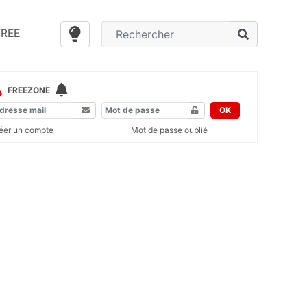
FREE
FREEZONE
OK
éer un compte
Mot de passe oublié