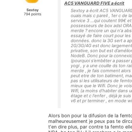
AC5 VANGUARD FIVE a écrit
Sextoy
Sextoy a écrit AC5 VANGUARD 
794 points
ouais mais c pareil , 1er c de
service 3 ...qui coutent 99€ e
possesseurs de box adsl ORANG
merde ? encore un qui n'a abs
essayé de faire court pour les
données. donc la 3G sert a app
2G/3G/4G est donc largement su
privative, son but est d’améli
NodeB. Donc pour la connexion
(pourquoi s’embêter a passer p
yogi , y a une couille ds ton ra
merde , je fais comment alor
peut etre de ton batiment, mai
pas si les utilisateurs de femt
mieux que le Wifi. Donc je vo
Wifi, (a moins d'habiter dans 
étage et c l'enfer , déjà je su
v6 et pr terminer , en mode w
Alors bon pour la difusion de la femto
malheureusement je peux pas te dircar 
t'en dire plus, par contre ta femto el