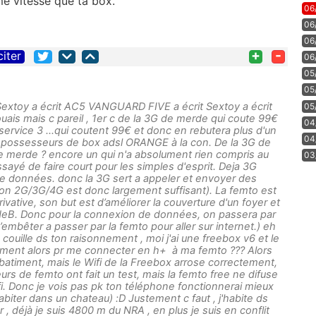
me vitesse que ta box.
06
06
06
+
-
citer
06
05
05
xtoy a écrit AC5 VANGUARD FIVE a écrit Sextoy a écrit
05
is mais c pareil , 1er c de la 3G de merde qui coute 99€
04
 service 3 ...qui coutent 99€ et donc en rebutera plus d'un
04
x possesseurs de box adsl ORANGE à la con. De la 3G de
de merde ? encore un qui n'a absolument rien compris au
03
ssayé de faire court pour les simples d'esprit. Deja 3G
e données. donc la 3G sert a appeler et envoyer des
ation 2G/3G/4G est donc largement suffisant). La femto est
privative, son but est d’améliorer la couverture d'un foyer et
eB. Donc pour la connexion de données, on passera par
s’embêter a passer par la femto pour aller sur internet.) eh
 couille ds ton raisonnement , moi j'ai une freebox v6 et le
comment alors pr me connecter en h+ à ma femto ??? Alors
batiment, mais le Wifi de la Freebox arrose correctement,
teurs de femto ont fait un test, mais la femto free ne difuse
i. Donc je vois pas pk ton téléphone fonctionnerai mieux
abiter dans un chateau) :D Justement c faut , j'habite ds
 , déjà je suis 4800 m du NRA , en plus je suis en conflit