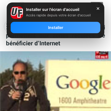
✕
Installer sur l'écran d'accueil
Accès rapide depuis votre écran d'accueil
Google Loon : des ballons qui
Installer
permettent aux zones reculées de
bénéficier d’Internet