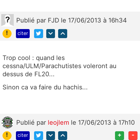
Publié
par
FJD
le 17/06/2013 à 16h34
!
citer
Trop cool : quand les
cessna/ULM/Parachutistes voleront au
dessus de FL20...
Sinon ca va faire du hachis...
Publié
par
leojlem
le 17/06/2013 à 17h10
!
+
-
citer