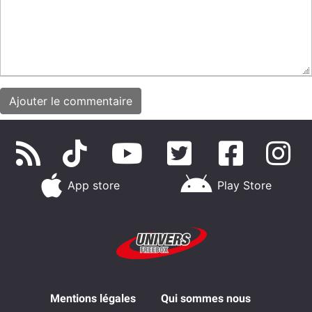
App store
Play Store
Mentions légales
Qui sommes nous