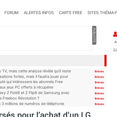
FORUM
ALERTES INFOS
CARTE FREE
SITES THÉMA-
PUBLICITÉ
Cr
TV, mais cette analyse révèle qu’il reste
Brèves
ations fortes, mais il faudra jouer pour
Brèves
uté qui intéressera les abonnés Free
Brèves
x jeux PC offerts à récupérer
Brèves
laxy Z Fold8 et Z Flip8 de Samsung avec
Brèves
 la Freebox Révolution ?
Brèves
’à 3 millions de numéros de téléphone
Brèves
rsés pour l’achat d’un LG