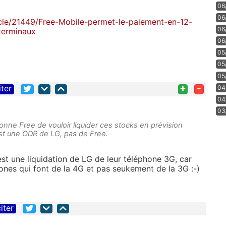
06
06
cle/21449/Free-Mobile-permet-le-paiement-en-12-
06
terminaux
06
05
05
05
+
-
iter
04
04
03
çonne Free de vouloir liquider ces stocks en prévision
est une ODR de LG, pas de Free.
st une liquidation de LG de leur téléphone 3G, car
ones qui font de la 4G et pas seukement de la 3G :-)
iter