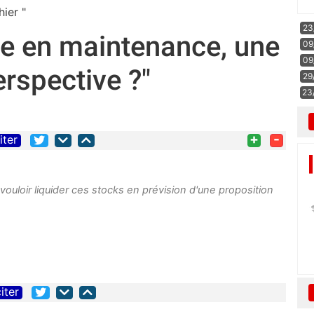
ier "
23
ite en maintenance, une
09
09
rspective ?"
29
23
+
-
iter
vouloir liquider ces stocks en prévision d'une proposition
iter