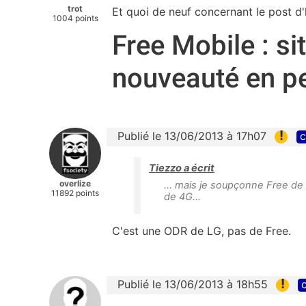
trot
Et quoi de neuf concernant le post d'h
1004 points
Free Mobile : s
nouveauté en pe
!
Publié le 13/06/2013 à 17h07
c
Tiezzo a écrit
overlize
... mais je soupçonne Free de 
11892 points
de 4G...
C'est une ODR de LG, pas de Free.
!
Publié le 13/06/2013 à 18h55
c