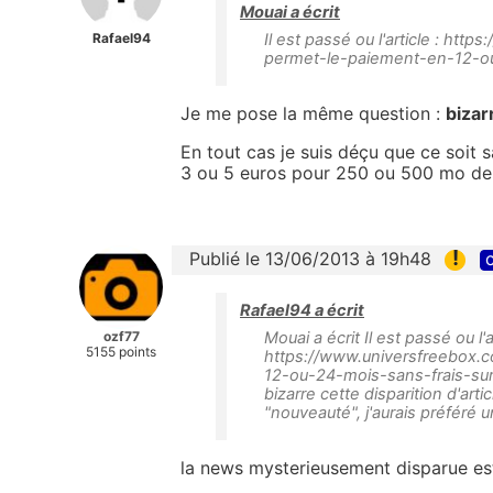
Mouai a écrit
Rafael94
Il est passé ou l'article : ht
permet-le-paiement-en-12-ou
Je me pose la même question :
bizarr
En tout cas je suis déçu que ce soit s
3 ou 5 euros pour 250 ou 500 mo de
!
Publié le 13/06/2013 à 19h48
c
Rafael94 a écrit
ozf77
Mouai a écrit Il est passé ou l'ar
5155 points
https://www.universfreebox.
12-ou-24-mois-sans-frais-su
bizarre cette disparition d'arti
"nouveauté", j'aurais préféré
la news mysterieusement disparue est