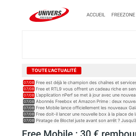
ACCUEIL
FREEZONE
TOUTE L'ACTUALITÉ
Free est déjà le champion des chaînes et services 
07/08
encore au moin...
Free et RTL9 vous offrent un cadeau riche en sens
07/08
l’obtenir
L’application nPerf se met à jour avec une nouvea
07/08
Mobile, Orange, SFR ...
Abonnés Freebox et Amazon Prime : deux nouveau
07/08
Free Mobile lance officiellement les nouveaux Ga
07/08
des promos et des cadeaux
Free doit-il lancer une nouvelle box à la place de
07/08
Piratage de Bloctel juste avant son arrêt ? Jusqu
07/08
auraient fuité
Free Mobile : 30 € rembou