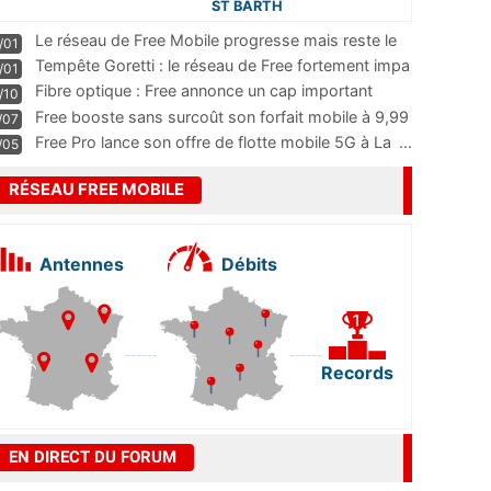
ST BARTH
Le réseau de Free Mobile progresse mais reste le
/01
m
...
Tempête Goretti : le réseau de Free fortement impa
/01
...
Fibre optique : Free annonce un cap important
/10
pass
...
Free booste sans surcoût son forfait mobile à 9,99
/07
...
Free Pro lance son offre de flotte mobile 5G à La
...
/05
RÉSEAU FREE MOBILE
Antennes
Débits
Records
EN DIRECT DU FORUM