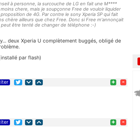
onseil à personne, la surcouche de LG en fait une M****
r moins chere, mais je soupçonne Free de vouloir liquider
proposition de 4G. Par contre le sony Xperia SP qui fait
oins chère ailleurs que chez Free. Donc si Free m'annonçait
is peut être tenté de changer de téléphone :-)
ny... deux Xperia U complètement buggés, obligé de
 problème.
installé par flash)
+
-
iter
+
-
iter