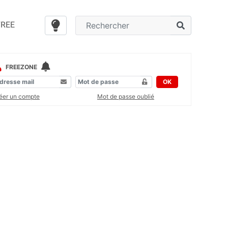
FREE
FREEZONE
OK
éer un compte
Mot de passe oublié