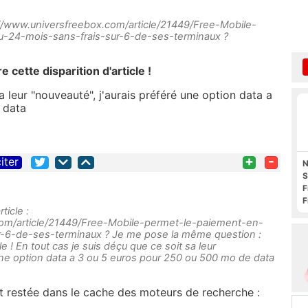
tps://www.universfreebox.com/article/21449/Free-Mobile-
-24-mois-sans-frais-sur-6-de-ses-terminaux ?
e cette disparition d'article !
a leur "nouveauté", j'aurais préféré une option data a
 data
+
-
iter
N
S
F
F
ticle :
O
com/article/21449/Free-Mobile-permet-le-paiement-en-
r-6-de-ses-terminaux ? Je me pose la même question :
cle ! En tout cas je suis déçu que ce soit sa leur
 une option data a 3 ou 5 euros pour 250 ou 500 mo de data
 restée dans le cache des moteurs de recherche :