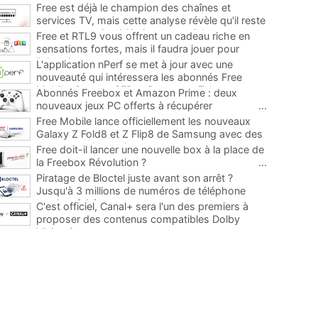
Free est déjà le champion des chaînes et
services TV, mais cette analyse révèle qu'il reste
encore au moins 141 ajouts possibles
...
Free et RTL9 vous offrent un cadeau riche en
sensations fortes, mais il faudra jouer pour
l'obtenir
...
L'application nPerf se met à jour avec une
nouveauté qui intéressera les abonnés Free
Mobile, Orange, SFR et Bouygues Telecom
...
Abonnés Freebox et Amazon Prime : deux
nouveaux jeux PC offerts à récupérer
...
Free Mobile lance officiellement les nouveaux
Galaxy Z Fold8 et Z Flip8 de Samsung avec des
promos et des cadeaux
...
Free doit-il lancer une nouvelle box à la place de
la Freebox Révolution ?
...
Piratage de Bloctel juste avant son arrêt ?
Jusqu'à 3 millions de numéros de téléphone
auraient fuité
...
C'est officiel, Canal+ sera l'un des premiers à
proposer des contenus compatibles Dolby
Vision 2
...