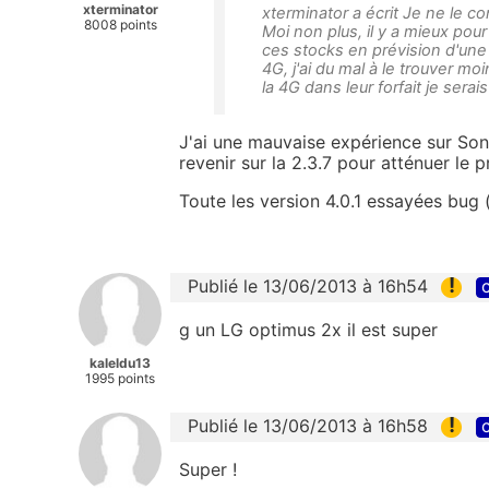
xterminator
xterminator a écrit Je ne le c
8008 points
Moi non plus, il y a mieux pou
ces stocks en prévision d'une 
4G, j'ai du mal à le trouver m
la 4G dans leur forfait je sera
J'ai une mauvaise expérience sur So
revenir sur la 2.3.7 pour atténuer le
Toute les version 4.0.1 essayées bug (
!
Publié le 13/06/2013 à 16h54
c
g un LG optimus 2x il est super
kaleldu13
1995 points
!
Publié le 13/06/2013 à 16h58
c
Super !