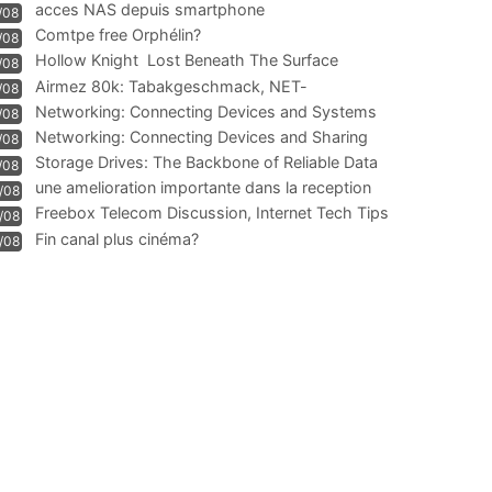
acces NAS depuis smartphone
/08
Comtpe free Orphélin?
/08
Hollow Knight  Lost Beneath The Surface
/08
Airmez 80k: Tabakgeschmack, NET-
/08
Technologie und Leistung im
Networking: Connecting Devices and Systems
/08
Networking: Connecting Devices and Sharing
/08
Information
Storage Drives: The Backbone of Reliable Data
/08
Management
une amelioration importante dans la reception
/08
WIFI
Freebox Telecom Discussion, Internet Tech Tips
/08
Communi
Fin canal plus cinéma?
/08