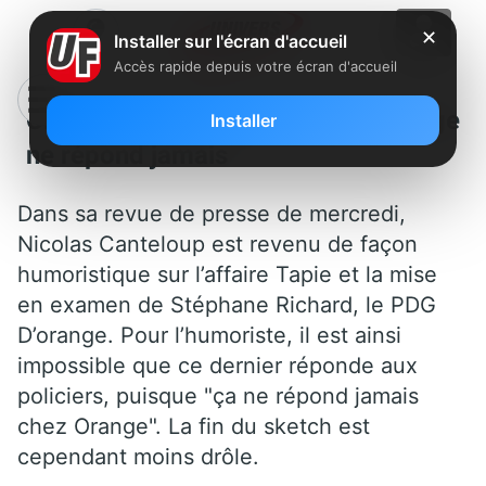
✕
Installer sur l'écran d'accueil
Accès rapide depuis votre écran d'accueil
Clin d’œil : Pour Canteloup, Orange
Installer
ne répond jamais
Dans sa revue de presse de mercredi,
Nicolas Canteloup est revenu de façon
humoristique sur l’affaire Tapie et la mise
en examen de Stéphane Richard, le PDG
D’orange. Pour l’humoriste, il est ainsi
impossible que ce dernier réponde aux
policiers, puisque "ça ne répond jamais
chez Orange". La fin du sketch est
cependant moins drôle.