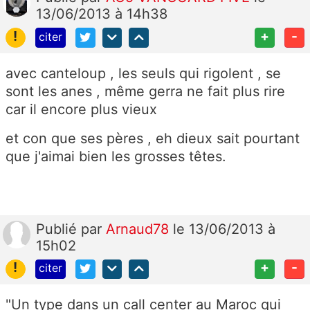
13/06/2013 à 14h38
!
+
-
citer
avec canteloup , les seuls qui rigolent , se
sont les anes , même gerra ne fait plus rire
car il encore plus vieux
et con que ses pères , eh dieux sait pourtant
que j'aimai bien les grosses têtes.
Publié
par
Arnaud78
le 13/06/2013 à
15h02
!
+
-
citer
"Un type dans un call center au Maroc qui