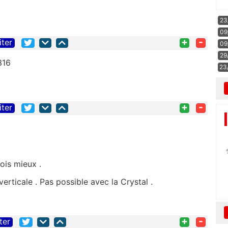
23
09
+
-
iter
09
29
316
23
+
-
iter
ois mieux .
verticale . Pas possible avec la Crystal .
+
-
ter