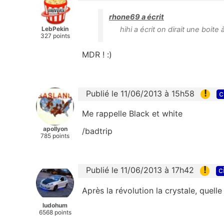
rhone69 a écrit
LebPekin
hihi a écrit on dirait une boit
327 points
MDR ! :)
!
Publié le 11/06/2013 à 15h58
c
Me rappelle Black et white
apollyon
/badtrip
785 points
!
Publié le 11/06/2013 à 17h42
c
Après la révolution la crystale, quell
ludohum
6568 points