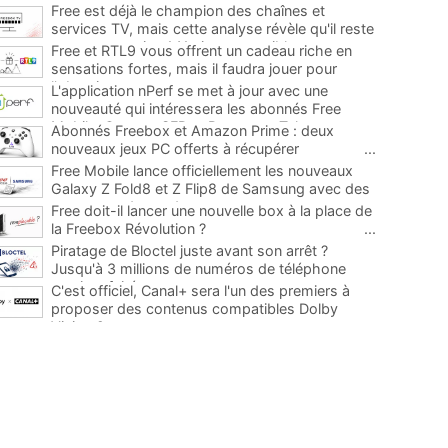
Free est déjà le champion des chaînes et
services TV, mais cette analyse révèle qu'il reste
encore au moins 141 ajouts possibles
...
Free et RTL9 vous offrent un cadeau riche en
sensations fortes, mais il faudra jouer pour
l'obtenir
...
L'application nPerf se met à jour avec une
nouveauté qui intéressera les abonnés Free
Mobile, Orange, SFR et Bouygues Telecom
...
Abonnés Freebox et Amazon Prime : deux
nouveaux jeux PC offerts à récupérer
...
Free Mobile lance officiellement les nouveaux
Galaxy Z Fold8 et Z Flip8 de Samsung avec des
promos et des cadeaux
...
Free doit-il lancer une nouvelle box à la place de
la Freebox Révolution ?
...
Piratage de Bloctel juste avant son arrêt ?
Jusqu'à 3 millions de numéros de téléphone
auraient fuité
...
C'est officiel, Canal+ sera l'un des premiers à
proposer des contenus compatibles Dolby
Vision 2
...