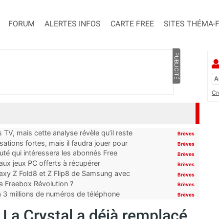
FORUM
ALERTES INFOS
CARTE FREE
SITES THÉMA-
PUBLICITÉ
Cr
TV, mais cette analyse révèle qu’il reste
Brèves
ations fortes, mais il faudra jouer pour
Brèves
uté qui intéressera les abonnés Free
Brèves
x jeux PC offerts à récupérer
Brèves
laxy Z Fold8 et Z Flip8 de Samsung avec
Brèves
 la Freebox Révolution ?
Brèves
’à 3 millions de numéros de téléphone
Brèves
La Crystal a déjà remplacé