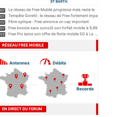
ST BARTH
Le réseau de Free Mobile progresse mais reste le
/01
m
...
Tempête Goretti : le réseau de Free fortement impa
/01
...
Fibre optique : Free annonce un cap important
/10
pass
...
Free booste sans surcoût son forfait mobile à 9,99
/07
...
Free Pro lance son offre de flotte mobile 5G à La
...
/05
RÉSEAU FREE MOBILE
Antennes
Débits
Records
EN DIRECT DU FORUM