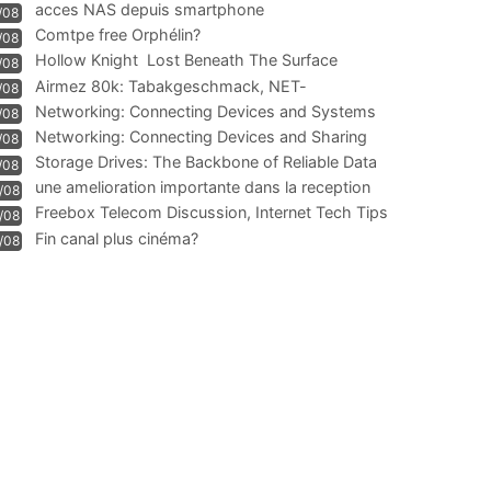
acces NAS depuis smartphone
/08
Comtpe free Orphélin?
/08
Hollow Knight  Lost Beneath The Surface
/08
Airmez 80k: Tabakgeschmack, NET-
/08
Technologie und Leistung im
Networking: Connecting Devices and Systems
/08
Networking: Connecting Devices and Sharing
/08
Information
Storage Drives: The Backbone of Reliable Data
/08
Management
une amelioration importante dans la reception
/08
WIFI
Freebox Telecom Discussion, Internet Tech Tips
/08
Communi
Fin canal plus cinéma?
/08