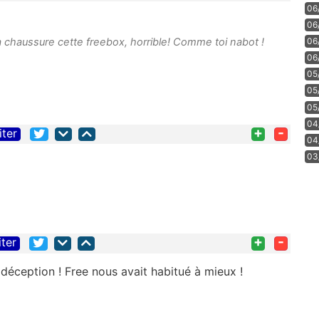
06
06
06
e à chaussure cette freebox, horrible! Comme toi nabot !
06
05
05
05
04
+
-
iter
04
03
+
-
iter
e déception ! Free nous avait habitué à mieux !