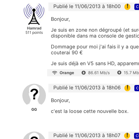
!
Publié le 11/06/2013 à 18h00
c
Bonjour,
Hamrad
Je suis en zone non dégroupé (et s
511 points
disponible dans ma console de gesti
Dommage pour moi j'ai fais il y a que
couterai 90 €
Je suis déjà en V5 sans HD, apparemm
Orange
86.61 Mb/s
15.7 Mb
!
Publié le 11/06/2013 à 18h06
c
Bonjour,
GG
c'est la loose cette nouvelle box.
!
Publié le 11/06/2013 à 18h07
c