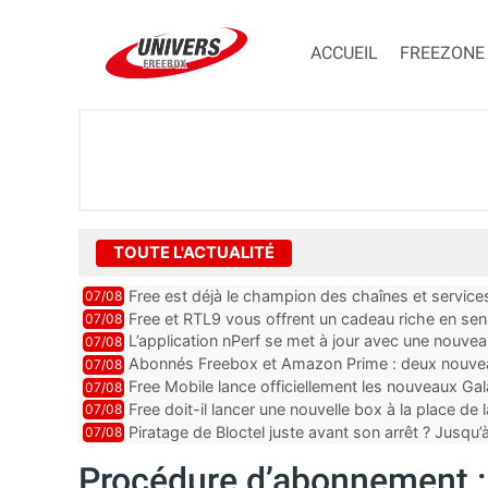
ACCUEIL
FREEZONE
TOUTE L'ACTUALITÉ
Free est déjà le champion des chaînes et services 
07/08
encore au moin...
Free et RTL9 vous offrent un cadeau riche en sens
07/08
l’obtenir
L’application nPerf se met à jour avec une nouvea
07/08
Mobile, Orange, SFR ...
Abonnés Freebox et Amazon Prime : deux nouveau
07/08
Free Mobile lance officiellement les nouveaux Ga
07/08
des promos et des cadeaux
Free doit-il lancer une nouvelle box à la place de
07/08
Piratage de Bloctel juste avant son arrêt ? Jusqu
07/08
auraient fuité
Procédure d’abonnement : 