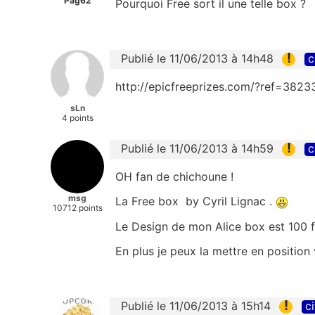
Pag62
Pourquoi Free sort il une telle box ?
!
Publié le 11/06/2013 à 14h48
c
http://epicfreeprizes.com/?ref=3823
sLn
4 points
!
Publié le 11/06/2013 à 14h59
c
OH fan de chichoune !
msg
La Free box by Cyril Lignac .
10712 points
Le Design de mon Alice box est 100 f
En plus je peux la mettre en position 
!
Publié le 11/06/2013 à 15h14
ci