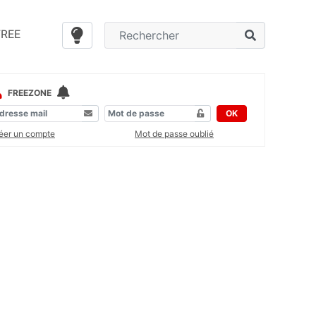
FREE
FREEZONE
OK
éer un compte
Mot de passe oublié