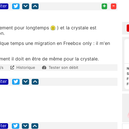
+
-
iter
urement pour longtemps
) et la crystale est
on.
lque temps une migration en Freebox only : il m'en
ent il doit en être de même pour la crystale.
/s
Historique
Tester son débit
N
S
F
iter
F
O
iter