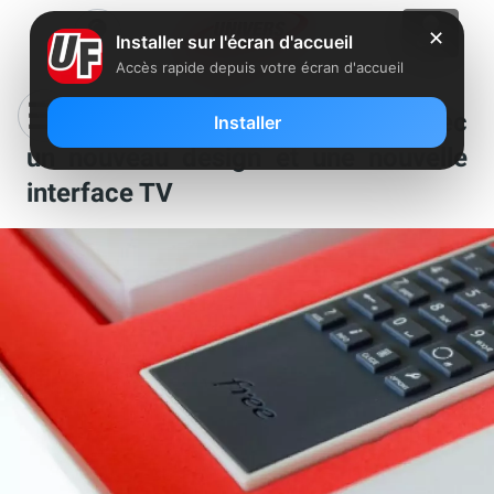
✕
Installer sur l'écran d'accueil
Accès rapide depuis votre écran d'accueil
Free lance la Freebox Crystal, avec
Installer
un nouveau design et une nouvelle
interface TV