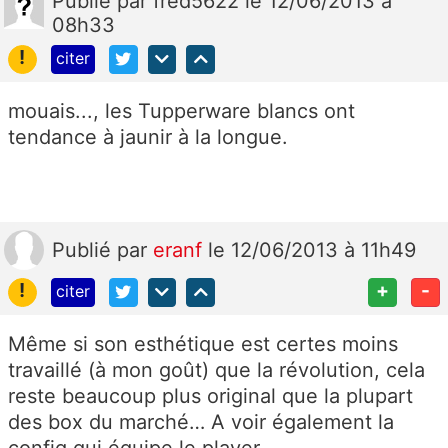
Publié
par
fred5622
le 12/06/2013 à
08h33
!
citer
mouais..., les Tupperware blancs ont
tendance à jaunir à la longue.
Publié
par
eranf
le 12/06/2013 à 11h49
!
+
-
citer
Même si son esthétique est certes moins
travaillé (à mon goût) que la révolution, cela
reste beaucoup plus original que la plupart
des box du marché… A voir également la
config qui équipe le player…