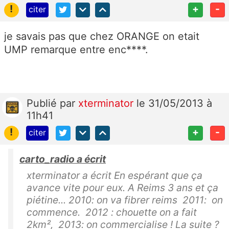
!
+
-
citer
je savais pas que chez ORANGE on etait
UMP remarque entre enc****.
Publié
par
xterminator
le 31/05/2013 à
11h41
!
+
-
citer
carto_radio a écrit
xterminator a écrit En espérant que ça
avance vite pour eux. A Reims 3 ans et ça
piétine... 2010: on va fibrer reims 2011: on
commence. 2012 : chouette on a fait
2km², 2013: on commercialise ! La suite ?