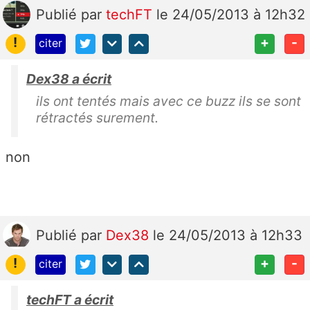
Publié
par
techFT
le 24/05/2013 à 12h32
!
+
-
citer
Dex38 a écrit
ils ont tentés mais avec ce buzz ils se sont
rétractés surement.
non
Publié
par
Dex38
le 24/05/2013 à 12h33
!
+
-
citer
techFT a écrit