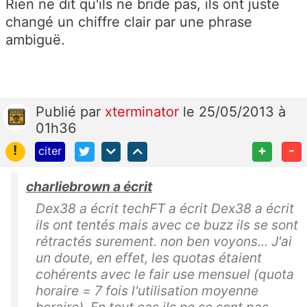
Rien ne dit qu'ils ne bride pas, ils ont juste
changé un chiffre clair par une phrase
ambiguë.
Publié
par
xterminator
le 25/05/2013 à
01h36
!
+
-
citer
charliebrown a écrit
Dex38 a écrit techFT a écrit Dex38 a écrit
ils ont tentés mais avec ce buzz ils se sont
rétractés surement. non ben voyons... J'ai
un doute, en effet, les quotas étaient
cohérents avec le fair use mensuel (quota
horaire = 7 fois l'utilisation moyenne
horaire). En tout cas ils ne se sont pas