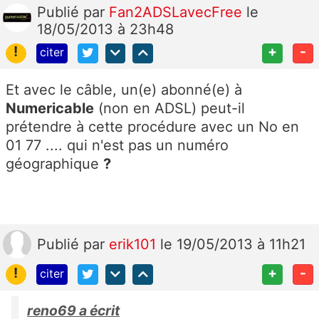
Publié
par
Fan2ADSLavecFree
le
18/05/2013 à 23h48
!
+
-
citer
Et avec le câble, un(e) abonné(e) à
Numericable
(non en ADSL) peut-il
prétendre à cette procédure avec un No en
01 77 .... qui n'est pas un numéro
géographique
?
Publié
par
erik101
le 19/05/2013 à 11h21
!
+
-
citer
reno69 a écrit