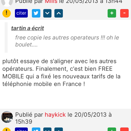
Publié
par
Mllis
le 20/05/2013 à 13h44
!
+
-
citer
tartin a écrit
free copie les autres operateurs !!! oh le
boulet....
plutôt essaye de s'aligner avec les autres
opérateurs. Finalement, c'est bien FREE
MOBILE qui a fixé les nouveaux tarifs de la
téléphonie mobile en France !
Publié
par
haykick
le 20/05/2013 à
15h39
!
+
-