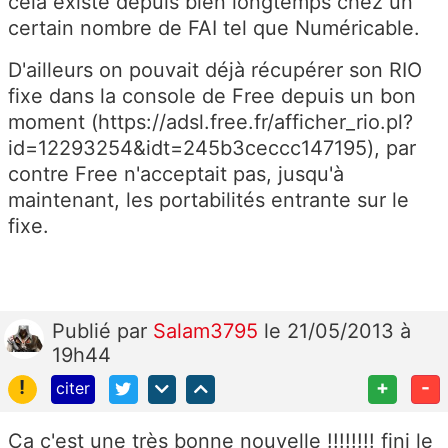
cela existe depuis bien longtemps chez un
certain nombre de FAI tel que Numéricable.
D'ailleurs on pouvait déjà récupérer son RIO
fixe dans la console de Free depuis un bon
moment (https://adsl.free.fr/afficher_rio.pl?
id=12293254&idt=245b3ceccc147195), par
contre Free n'acceptait pas, jusqu'à
maintenant, les portabilités entrante sur le
fixe.
Publié
par
Salam3795
le 21/05/2013 à
19h44
!
+
-
citer
Ça c'est une très bonne nouvelle !!!!!!!! fini le