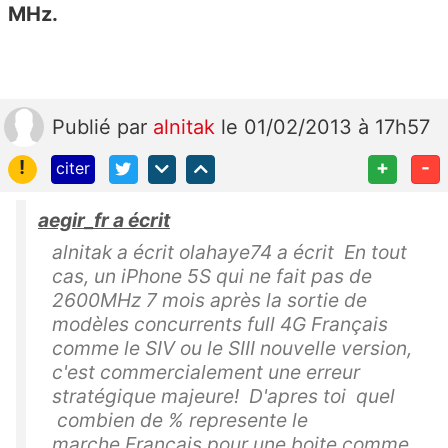
MHz.
Publié
par
alnitak
le 01/02/2013 à 17h57
!
+
-
citer
aegir_fr a écrit
alnitak a écrit olahaye74 a écrit En tout
cas, un iPhone 5S qui ne fait pas de
2600MHz 7 mois après la sortie de
modèles concurrents full 4G Français
comme le SIV ou le SIII nouvelle version,
c'est commercialement une erreur
stratégique majeure! D'apres toi quel
combien de % represente le
marche Français pour une boite comme