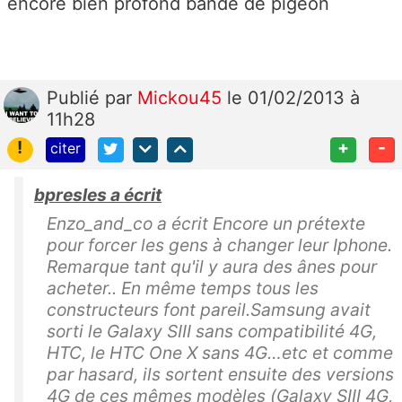
encore bien profond bande de pigeon
Publié
par
Mickou45
le 01/02/2013 à
11h28
!
+
-
citer
bpresles a écrit
Enzo_and_co a écrit Encore un prétexte
pour forcer les gens à changer leur Iphone.
Remarque tant qu'il y aura des ânes pour
acheter.. En même temps tous les
constructeurs font pareil.Samsung avait
sorti le Galaxy SIII sans compatibilité 4G,
HTC, le HTC One X sans 4G…etc et comme
par hasard, ils sortent ensuite des versions
4G de ces mêmes modèles (Galaxy SIII 4G,