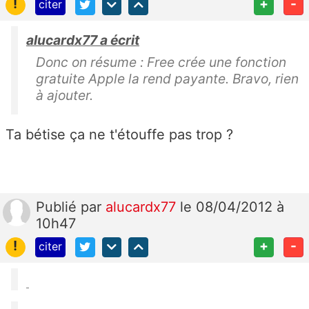
!
+
-
citer
alucardx77 a écrit
Donc on résume : Free crée une fonction
gratuite Apple la rend payante. Bravo, rien
à ajouter.
Ta bétise ça ne t'étouffe pas trop ?
Publié
par
alucardx77
le 08/04/2012 à
10h47
!
+
-
citer