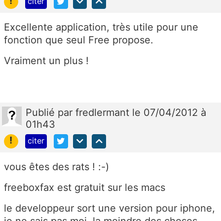
!
citer
Excellente application, très utile pour une
fonction que seul Free propose.
Vraiment un plus !
Publié
par
fredlermant
le 07/04/2012 à
01h43
!
citer
vous êtes des rats ! :-)
freeboxfax est gratuit sur les macs
le developpeur sort une version pour iphone,
je ne sais pas moi, la moindre des choses