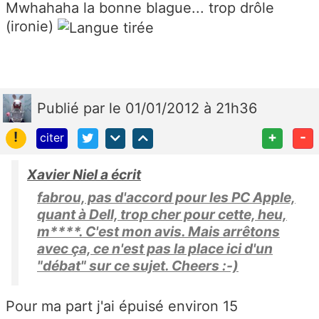
Mwhahaha la bonne blague... trop drôle
(ironie)
Publié
par
le 01/01/2012 à 21h36
!
+
-
citer
Xavier Niel a écrit
fabrou, pas d'accord pour les PC Apple,
quant à Dell, trop cher pour cette, heu,
m****. C'est mon avis. Mais arrêtons
avec ça, ce n'est pas la place ici d'un
"débat" sur ce sujet. Cheers :-)
Pour ma part j'ai épuisé environ 15