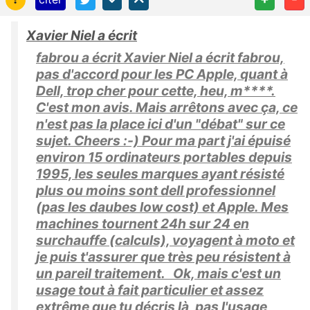
Xavier Niel a écrit
fabrou a écrit Xavier Niel a écrit fabrou,
pas d'accord pour les PC Apple, quant à
Dell, trop cher pour cette, heu, m****.
C'est mon avis. Mais arrêtons avec ça, ce
n'est pas la place ici d'un "débat" sur ce
sujet. Cheers :-) Pour ma part j'ai épuisé
environ 15 ordinateurs portables depuis
1995, les seules marques ayant résisté
plus ou moins sont dell professionnel
(pas les daubes low cost) et Apple. Mes
machines tournent 24h sur 24 en
surchauffe (calculs), voyagent à moto et
je puis t'assurer que très peu résistent à
un pareil traitement. Ok, mais c'est un
usage tout à fait particulier et assez
extrême que tu décris là, pas l'usage