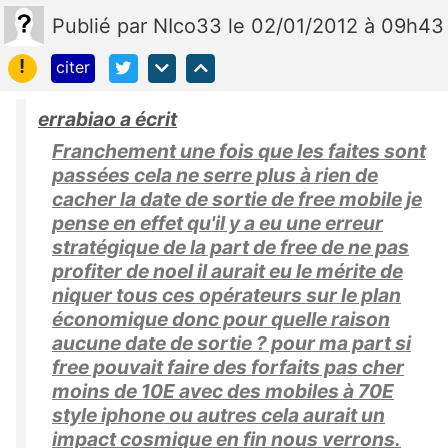
Publié
par
NIco33
le 02/01/2012 à 09h43
!
citer
errabiao a écrit
Franchement une fois que les faites sont
passées cela ne serre plus à rien de
cacher la date de sortie de free mobile je
pense en effet qu'il y a eu une erreur
stratégique de la part de free de ne pas
profiter de noel il aurait eu le mérite de
niquer tous ces opérateurs sur le plan
économique donc pour quelle raison
aucune date de sortie ? pour ma part si
free pouvait faire des forfaits pas cher
moins de 10E avec des mobiles à 70E
style iphone ou autres cela aurait un
impact cosmique en fin nous verrons.