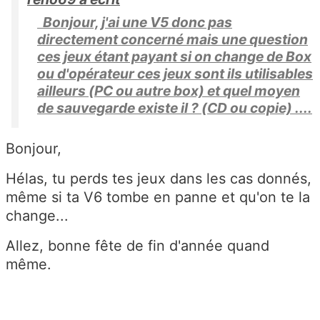
Bonjour, j'ai une V5 donc pas
directement concerné mais une question
ces jeux étant payant si on change de Box
ou d'opérateur ces jeux sont ils utilisables
ailleurs (PC ou autre box) et quel moyen
de sauvegarde existe il ? (CD ou copie) ....
Bonjour,
Hélas, tu perds tes jeux dans les cas donnés,
même si ta V6 tombe en panne et qu'on te la
change...
Allez, bonne fête de fin d'année quand
même.