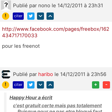
Publié
par
nono
le 14/12/2011 à 23h31
!
citer
http://www.facebook.com/pages/freebox/162
434717170033
pour les freenot
Publié
par
haribo
le 14/12/2011 à 23h56
!
+
-
citer
Happy Hour a écrit
c'est gratuit certe mais pas totalement
...Puisque pour ne pas etre bloqué faut