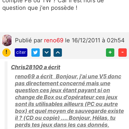
compte FB ou TW ? Car il est hors de
question que j'en possède !
Publié
par
reno69
le 16/12/2011 à 02h54
!
+
-
citer
Chris28100 a écrit
reno69 a écrit Bonjour, j'ai une V5 donc
pas directement concerné mais une
question ces jeux étant payant si on
change de Box ou d'opérateur ces jeux
sont ils utilisables ailleurs (PC ou autre
box) et quel moyen de sauvegarde existe
il ? (CD ou copie) .... Bonjour, Hélas, tu
perds tes jeux dans les cas donnés,