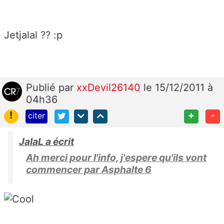
Jetjalal ?? :p
Publié
par
xxDevil26140
le 15/12/2011 à
04h36
!
+
-
citer
JalaL a écrit
Ah merci pour l'info, j'espere qu'ils vont
commencer par Asphalte 6