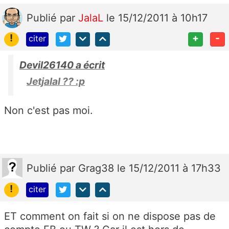
Publié
par
JalaL
le 15/12/2011 à 10h17
!
+
-
citer
Devil26140 a écrit
Jetjalal ?? :p
Non c'est pas moi.
Publié
par
Grag38
le 15/12/2011 à 17h33
!
citer
ET comment on fait si on ne dispose pas de