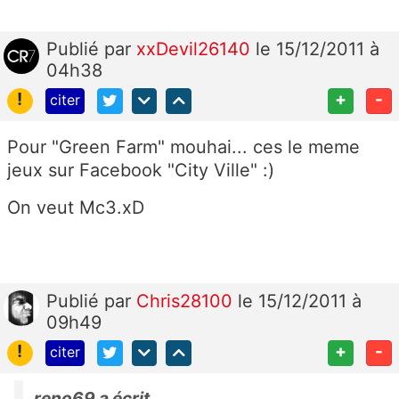
Publié
par
xxDevil26140
le 15/12/2011 à
04h38
!
+
-
citer
Pour "Green Farm" mouhai... ces le meme
jeux sur Facebook "City Ville" :)
On veut Mc3.xD
Publié
par
Chris28100
le 15/12/2011 à
09h49
!
+
-
citer
reno69 a écrit