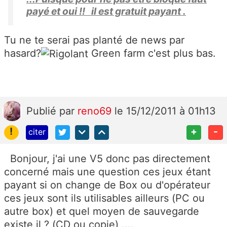
payé et oui !! il est gratuit payant .
Tu ne te serai pas planté de news par
hasard?
Green farm c'est plus bas.
Publié
par
reno69
le 15/12/2011 à 01h13
!
+
-
citer
Bonjour, j'ai une V5 donc pas directement
concerné mais une question ces jeux étant
payant si on change de Box ou d'opérateur
ces jeux sont ils utilisables ailleurs (PC ou
autre box) et quel moyen de sauvegarde
existe il ? (CD ou copie) ....