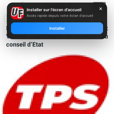
✕
Installer sur l'écran d'accueil
Accès rapide depuis votre écran d'accueil
Fusion TPS CanalSat : Canal + et
Installer
Vivendi confirment la saisine du
conseil d’Etat