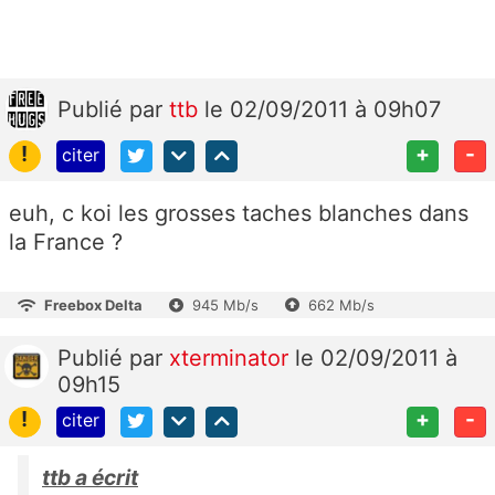
Publié
par
ttb
le 02/09/2011 à 09h07
!
+
-
citer
euh, c koi les grosses taches blanches dans
la France ?
Freebox Delta
945 Mb/s
662 Mb/s
Publié
par
xterminator
le 02/09/2011 à
09h15
!
+
-
citer
ttb a écrit