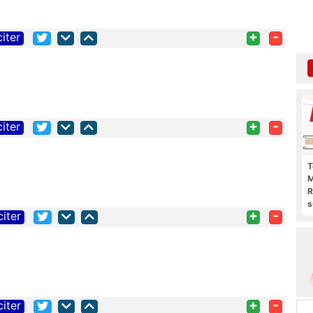
+
-
citer
+
-
citer
T
M
R
s
+
-
citer
l
p
b
+
-
citer