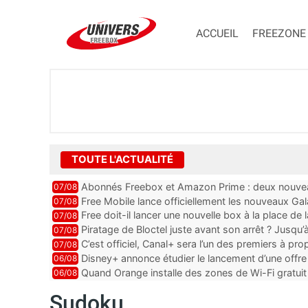
ACCUEIL
FREEZONE
TOUTE L'ACTUALITÉ
Abonnés Freebox et Amazon Prime : deux nouveau
07/08
Free Mobile lance officiellement les nouveaux Ga
07/08
des promos et des cadeaux
Free doit-il lancer une nouvelle box à la place de
07/08
Piratage de Bloctel juste avant son arrêt ? Jusqu
07/08
auraient fuité
C’est officiel, Canal+ sera l’un des premiers à 
07/08
Vision 2
Disney+ annonce étudier le lancement d’une offre 
06/08
Quand Orange installe des zones de Wi-Fi gratui
06/08
Sudoku