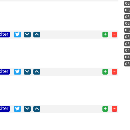
06
06
06
06
05
+
-
citer
05
05
04
04
03
+
-
citer
+
-
citer