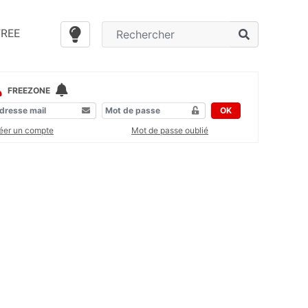
FREE
FREEZONE
OK
éer un compte
Mot de passe oublié