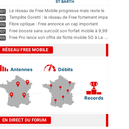
ST BARTH
Le réseau de Free Mobile progresse mais reste le
/01
m
...
Tempête Goretti : le réseau de Free fortement impa
/01
...
Fibre optique : Free annonce un cap important
/10
pass
...
Free booste sans surcoût son forfait mobile à 9,99
/07
...
Free Pro lance son offre de flotte mobile 5G à La
...
/05
RÉSEAU FREE MOBILE
Antennes
Débits
Records
EN DIRECT DU FORUM