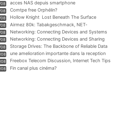
acces NAS depuis smartphone
/08
Comtpe free Orphélin?
/08
Hollow Knight  Lost Beneath The Surface
/08
Airmez 80k: Tabakgeschmack, NET-
/08
Technologie und Leistung im
Networking: Connecting Devices and Systems
/08
Networking: Connecting Devices and Sharing
/08
Information
Storage Drives: The Backbone of Reliable Data
/08
Management
une amelioration importante dans la reception
/08
WIFI
Freebox Telecom Discussion, Internet Tech Tips
/08
Communi
Fin canal plus cinéma?
/08