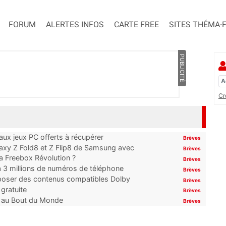
FORUM
ALERTES INFOS
CARTE FREE
SITES THÉMA-
PUBLICITÉ
Cr
x jeux PC offerts à récupérer
Brèves
laxy Z Fold8 et Z Flip8 de Samsung avec
Brèves
 la Freebox Révolution ?
Brèves
’à 3 millions de numéros de téléphone
Brèves
proposer des contenus compatibles Dolby
Brèves
gratuite
Brèves
t au Bout du Monde
Brèves