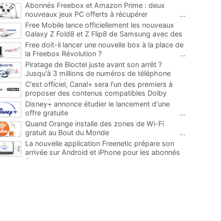
Abonnés Freebox et Amazon Prime : deux
nouveaux jeux PC offerts à récupérer
...
Free Mobile lance officiellement les nouveaux
Galaxy Z Fold8 et Z Flip8 de Samsung avec des
promos et des cadeaux
...
Free doit-il lancer une nouvelle box à la place de
la Freebox Révolution ?
...
Piratage de Bloctel juste avant son arrêt ?
Jusqu'à 3 millions de numéros de téléphone
auraient fuité
...
C'est officiel, Canal+ sera l'un des premiers à
proposer des contenus compatibles Dolby
Vision 2
...
Disney+ annonce étudier le lancement d'une
offre gratuite
...
Quand Orange installe des zones de Wi-Fi
gratuit au Bout du Monde
...
La nouvelle application Freenetic prépare son
arrivée sur Android et iPhone pour les abonnés
Freebox, testez la
...