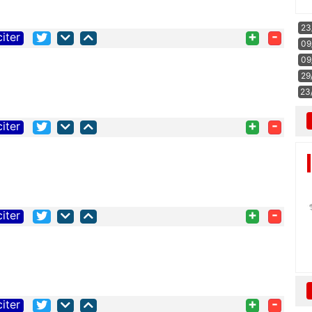
23
+
-
citer
09
09
29
23
+
-
citer
+
-
citer
+
-
citer