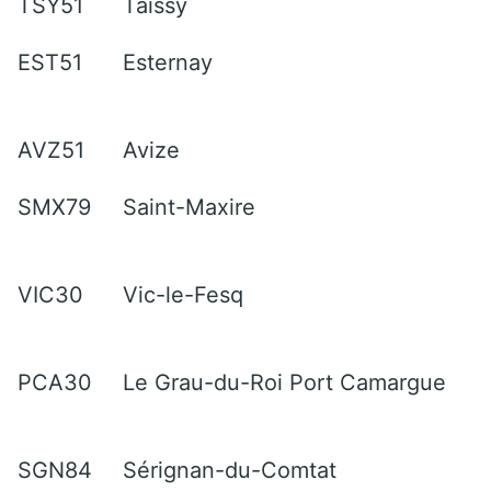
TSY51
Taissy
EST51
Esternay
AVZ51
Avize
SMX79
Saint-Maxire
VIC30
Vic-le-Fesq
PCA30
Le Grau-du-Roi Port Camargue
SGN84
Sérignan-du-Comtat