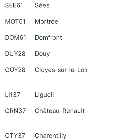
SEE61
Sées
MOT61
Mortrée
DOM61
Domfront
DUY28
Douy
COY28
Cloyes-sur-le-Loir
LI137
Ligueil
CRN37
Château-Renault
CTY37
Charentilly