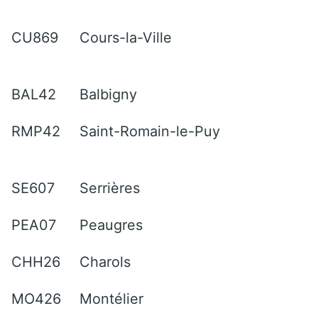
CU869
Cours-la-Ville
BAL42
Balbigny
RMP42
Saint-Romain-le-Puy
SE607
Serrières
PEA07
Peaugres
CHH26
Charols
MO426
Montélier