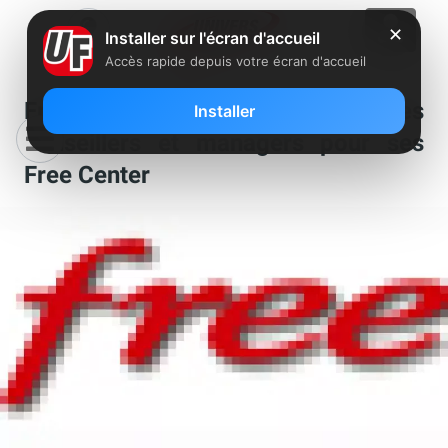
✕
Installer sur l'écran d'accueil
Accès rapide depuis votre écran d'accueil
Free recherche toujours des
Installer
conseillers et managers pour ses
Free Center