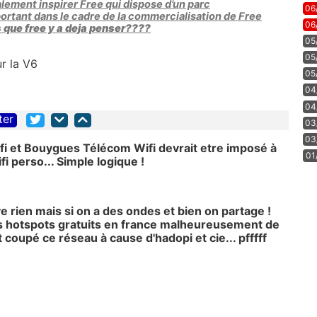
alement inspirer Free qui dispose d’un parc
06
rtant dans le cadre de la commercialisation de Free
06
que free y a deja penser????
05
05
r la V6
05
04
04
ter
03
03
fi et Bouygues Télécom Wifi devrait etre imposé à
01
fi perso... Simple logique !
e rien mais si on a des ondes et bien on partage !
des hotspots gratuits en france malheureusement de
coupé ce réseau à cause d'hadopi et cie... pfffff