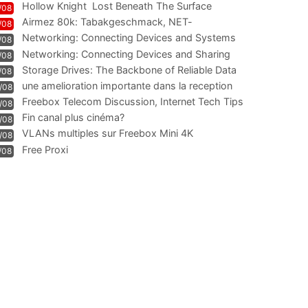
Hollow Knight  Lost Beneath The Surface
/08
Airmez 80k: Tabakgeschmack, NET-
/08
Technologie und Leistung im
Networking: Connecting Devices and Systems
/08
Networking: Connecting Devices and Sharing
/08
Information
Storage Drives: The Backbone of Reliable Data
/08
Management
une amelioration importante dans la reception
/08
WIFI
Freebox Telecom Discussion, Internet Tech Tips
/08
Communi
Fin canal plus cinéma?
/08
VLANs multiples sur Freebox Mini 4K
/08
Free Proxi
/08