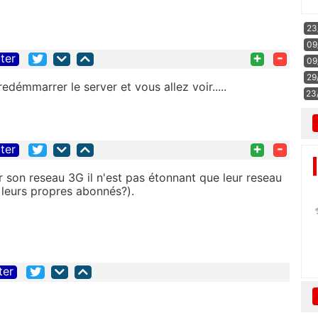
23
09
+
-
iter
09
29
edémmarrer le server et vous allez voir.....
23
+
-
iter
son reseau 3G il n'est pas étonnant que leur reseau
 leurs propres abonnés?).
ter