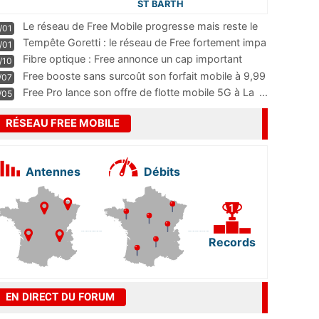
ST BARTH
Le réseau de Free Mobile progresse mais reste le
/01
m
...
Tempête Goretti : le réseau de Free fortement impa
/01
...
Fibre optique : Free annonce un cap important
/10
pass
...
Free booste sans surcoût son forfait mobile à 9,99
/07
...
Free Pro lance son offre de flotte mobile 5G à La
...
/05
RÉSEAU FREE MOBILE
Antennes
Débits
Records
EN DIRECT DU FORUM