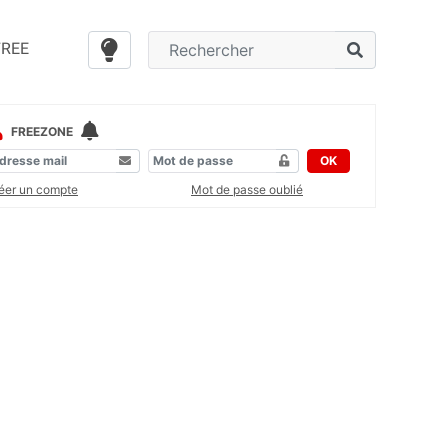
FREE
FREEZONE
OK
éer un compte
Mot de passe oublié