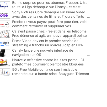
Bonne surprise pour les abonnés Freebox Ultra,
toute la Liga débarque sur Disney+ et c'est
inclus
...
Sony Pictures Core débarque sur Prime Video
avec des centaines de films et 7 jours offerts
...
Freebox : vous payez peut-être pour rien, voici
comment retrouver et supprimer vos
abonnements TV oubliés
...
Ca s'est passé chez Free et dans les télécoms :
Free dénonce et agit, un nouvel appareil pointe
le bout de son nez chez des abonnés Freebox...
Prime Video devient le premier service de
...
streaming à franchir un nouveau cap en HDR
avec ce lancement
...
Canal+ lance une nouvelle interface de
navigation sur iOS
...
Nouvelle offensive contre les sites porno : 31
plateformes pourraient bientôt être bloquées
par Orange, Free, SFR et Bouygues
...
5G : Free Mobile continue son irrésistible
remontée sur la bande reine, Bouygues Telecom
plus que jamais sous pression
...