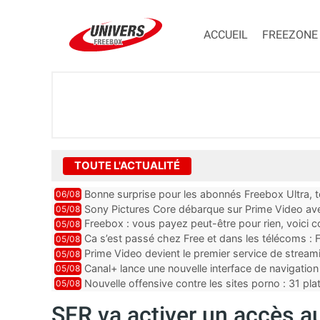
ACCUEIL
FREEZONE
TOUTE L'ACTUALITÉ
Bonne surprise pour les abonnés Freebox Ultra, t
06/08
inclus
Sony Pictures Core débarque sur Prime Video avec
05/08
Freebox : vous payez peut-être pour rien, voici
05/08
abonnements TV oubliés
Ca s’est passé chez Free et dans les télécoms : F
05/08
pointe le bout de...
Prime Video devient le premier service de strea
05/08
ce lancement
Canal+ lance une nouvelle interface de navigation
05/08
Nouvelle offensive contre les sites porno : 31 pl
05/08
par Orange, Free, SF...
SFR va activer un accès a