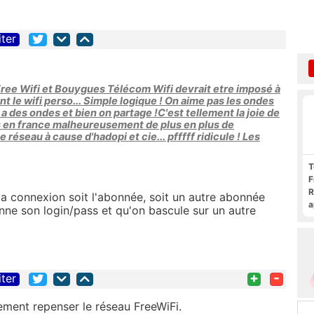
iter
ree Wifi et Bouygues Télécom Wifi devrait etre imposé à
t le wifi perso... Simple logique ! On aime pas les ondes
n a des ondes et bien on partage !C'est tellement la joie de
s en france malheureusement de plus en plus de
éseau à cause d'hadopi et cie... pfffff ridicule ! Les
T
F
R
 la connexion soit l'abonnée, soit un autre abonnée
a
onne son login/pass et qu'on bascule sur un autre
F
c
+
-
iter
usement repenser le réseau FreeWiFi.