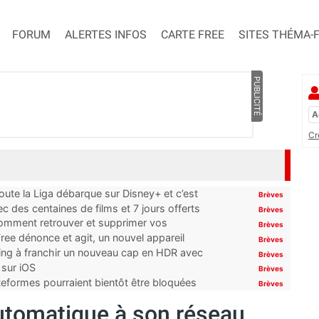
FORUM
ALERTES INFOS
CARTE FREE
SITES THÉMA-
PUBLICITÉ
Cr
oute la Liga débarque sur Disney+ et c’est
Brèves
 des centaines de films et 7 jours offerts
Brèves
 comment retrouver et supprimer vos
Brèves
ree dénonce et agit, un nouvel appareil
Brèves
ming à franchir un nouveau cap en HDR avec
Brèves
 sur iOS
Brèves
ateformes pourraient bientôt être bloquées
Brèves
utomatique à son réseau