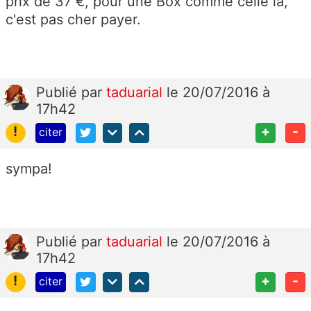
prix de 37 €, pour une Box comme celle là,
c'est pas cher payer.
Publié
par
taduarial
le 20/07/2016 à
17h42
!
+
-
citer
sympa!
Publié
par
taduarial
le 20/07/2016 à
17h42
!
+
-
citer