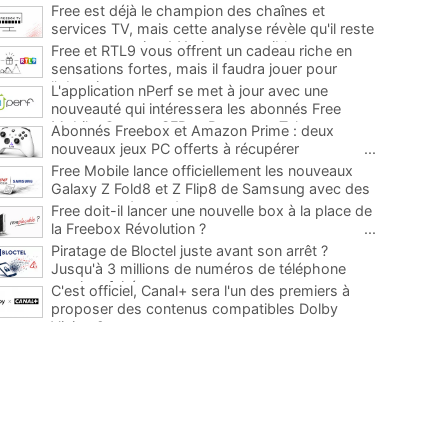
Free est déjà le champion des chaînes et
services TV, mais cette analyse révèle qu'il reste
encore au moins 141 ajouts possibles
...
Free et RTL9 vous offrent un cadeau riche en
sensations fortes, mais il faudra jouer pour
l'obtenir
...
L'application nPerf se met à jour avec une
nouveauté qui intéressera les abonnés Free
Mobile, Orange, SFR et Bouygues Telecom
...
Abonnés Freebox et Amazon Prime : deux
nouveaux jeux PC offerts à récupérer
...
Free Mobile lance officiellement les nouveaux
Galaxy Z Fold8 et Z Flip8 de Samsung avec des
promos et des cadeaux
...
Free doit-il lancer une nouvelle box à la place de
la Freebox Révolution ?
...
Piratage de Bloctel juste avant son arrêt ?
Jusqu'à 3 millions de numéros de téléphone
auraient fuité
...
C'est officiel, Canal+ sera l'un des premiers à
proposer des contenus compatibles Dolby
Vision 2
...