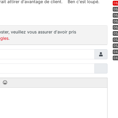
urait attirer d'avantage de client. Ben c'est loupé.
08
06
06
06
06
ster, veuillez vous assurer d'avoir pris
05
gles
.
05
05
04
04