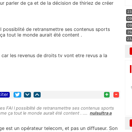
r parler de ça et de la décision de thiriez de créer
23
09
09
 l possiblité de retransmettre ses contenus sports
29
a tout le monde aurait été content .
23
 car les revenus de droits tv vont etre revus a la
+
-
citer
utres FAI l possiblité de retransmettre ses contenus sports
e ça tout le monde aurait été content . ....
nulsultra a
e est un opérateur telecom, et pas un diffuseur. Son