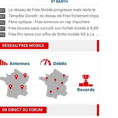
ST BARTH
Le réseau de Free Mobile progresse mais reste le
/01
m
...
Tempête Goretti : le réseau de Free fortement impa
/01
...
Fibre optique : Free annonce un cap important
/10
pass
...
Free booste sans surcoût son forfait mobile à 9,99
/07
...
Free Pro lance son offre de flotte mobile 5G à La
...
/05
RÉSEAU FREE MOBILE
Antennes
Débits
Records
EN DIRECT DU FORUM