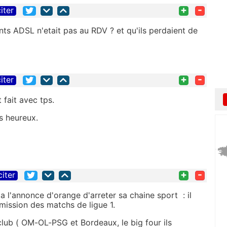
+
-
iter
nts ADSL n'etait pas au RDV ? et qu'ils perdaient de
+
-
iter
 fait avec tps.
is heureux.
+
-
citer
a l'annonce d'orange d'arreter sa chaine sport : il
smission des matchs de ligue 1.
 club ( OM-OL-PSG et Bordeaux, le big four ils