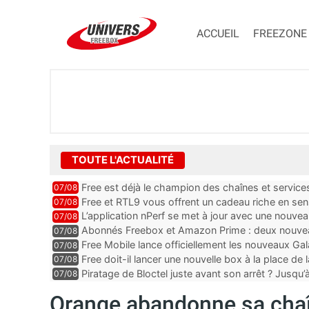
ACCUEIL
FREEZONE
TOUTE L'ACTUALITÉ
Free est déjà le champion des chaînes et services 
07/08
encore au moin...
Free et RTL9 vous offrent un cadeau riche en sens
07/08
l’obtenir
L’application nPerf se met à jour avec une nouvea
07/08
Mobile, Orange, SFR ...
Abonnés Freebox et Amazon Prime : deux nouveau
07/08
Free Mobile lance officiellement les nouveaux Ga
07/08
des promos et des cadeaux
Free doit-il lancer une nouvelle box à la place de
07/08
Piratage de Bloctel juste avant son arrêt ? Jusqu
07/08
auraient fuité
Orange abandonne sa cha