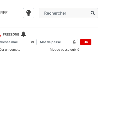
FREE
FREEZONE
OK
éer un compte
Mot de passe oublié