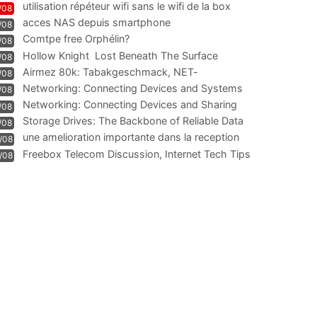
utilisation répéteur wifi sans le wifi de la box
/08
acces NAS depuis smartphone
/08
Comtpe free Orphélin?
/08
Hollow Knight  Lost Beneath The Surface
/08
Airmez 80k: Tabakgeschmack, NET-
/08
Technologie und Leistung im
Networking: Connecting Devices and Systems
/08
Networking: Connecting Devices and Sharing
/08
Information
Storage Drives: The Backbone of Reliable Data
/08
Management
une amelioration importante dans la reception
/08
WIFI
Freebox Telecom Discussion, Internet Tech Tips
/08
Communi