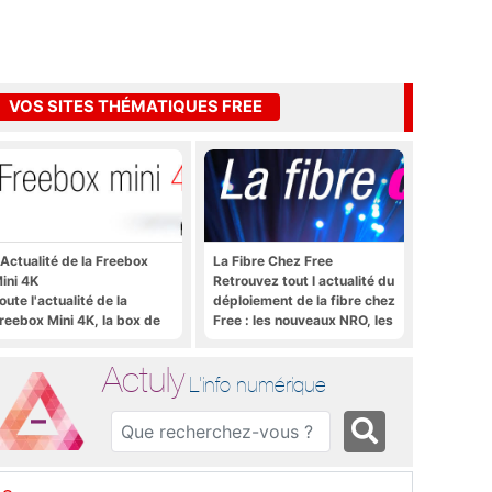
VOS SITES THÉMATIQUES FREE
'Actualité de la Freebox
La Fibre Chez Free
ini 4K
Retrouvez tout l actualité du
oute l'actualité de la
déploiement de la fibre chez
reebox Mini 4K, la box de
Free : les nouveaux NRO, les
ree sous Android TV
tutoriels, les astuces, etc.
Actuly
L'info numérique