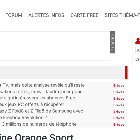
FORUM
ALERTES INFOS
CARTE FREE
SITES THÉMA-
PUBLICITÉ
Cr
TV, mais cette analyse révèle qu’il reste
Brèves
ations fortes, mais il faudra jouer pour
Brèves
uté qui intéressera les abonnés Free
Brèves
x jeux PC offerts à récupérer
Brèves
laxy Z Fold8 et Z Flip8 de Samsung avec
Brèves
 la Freebox Révolution ?
Brèves
’à 3 millions de numéros de téléphone
Brèves
îne Orange Sport