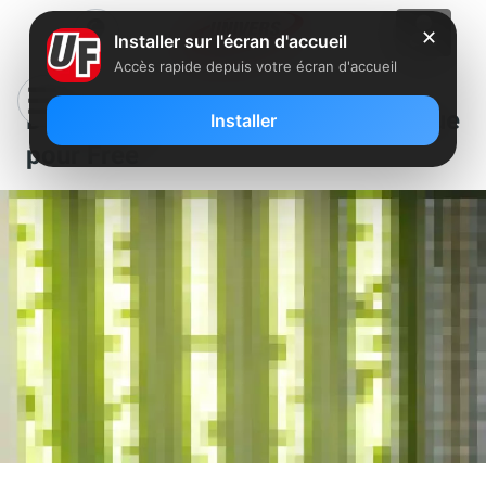
✕
Installer sur l'écran d'accueil
Accès rapide depuis votre écran d'accueil
Dégroupage : Cadence soutenue
Installer
pour Free