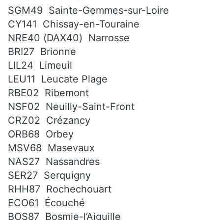
SGM49 Sainte-Gemmes-sur-Loire
CY141 Chissay-en-Touraine
NRE40 (DAX40) Narrosse
BRI27 Brionne
LIL24 Limeuil
LEU11 Leucate Plage
RBE02 Ribemont
NSF02 Neuilly-Saint-Front
CRZ02 Crézancy
ORB68 Orbey
MSV68 Masevaux
NAS27 Nassandres
SER27 Serquigny
RHH87 Rochechouart
ECO61 Écouché
BOS87 Bosmie-l’Aiguille