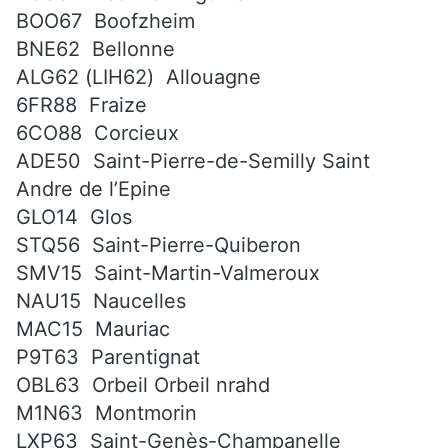
BOO67 Boofzheim
BNE62 Bellonne
ALG62 (LIH62) Allouagne
6FR88 Fraize
6CO88 Corcieux
ADE50 Saint-Pierre-de-Semilly Saint
Andre de l’Epine
GLO14 Glos
STQ56 Saint-Pierre-Quiberon
SMV15 Saint-Martin-Valmeroux
NAU15 Naucelles
MAC15 Mauriac
P9T63 Parentignat
OBL63 Orbeil Orbeil nrahd
M1N63 Montmorin
LXP63 Saint-Genès-Champanelle