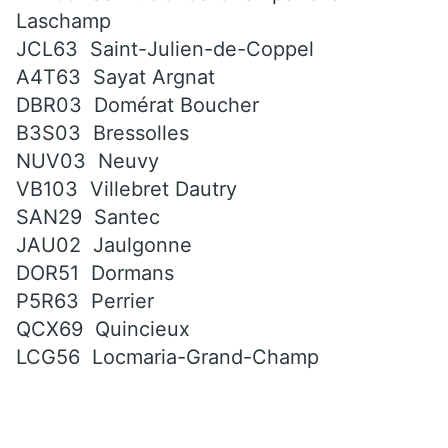
Laschamp
JCL63 Saint-Julien-de-Coppel
A4T63 Sayat Argnat
DBR03 Domérat Boucher
B3S03 Bressolles
NUV03 Neuvy
VB103 Villebret Dautry
SAN29 Santec
JAU02 Jaulgonne
DOR51 Dormans
P5R63 Perrier
QCX69 Quincieux
LCG56 Locmaria-Grand-Champ