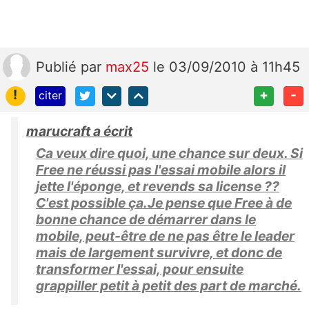
Publié
par
max25
le 03/09/2010 à 11h45
!
+
-
citer
marucraft a écrit
Ca veux dire quoi, une chance sur deux. Si
Free ne réussi pas l'essai mobile alors il
jette l'éponge, et revends sa license ??
C'est possible ça.Je pense que Free à de
bonne chance de démarrer dans le
mobile, peut-être de ne pas être le leader
mais de largement survivre, et donc de
transformer l'essai, pour ensuite
grappiller petit à petit des part de marché.