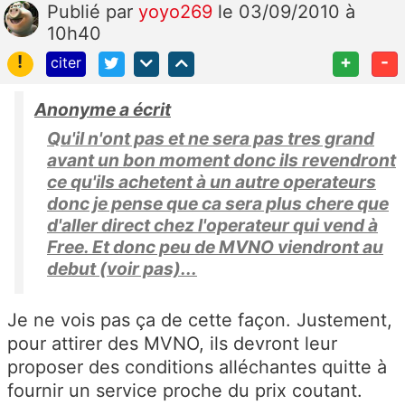
Publié
par
yoyo269
le 03/09/2010 à
10h40
!
+
-
citer
Anonyme a écrit
Qu'il n'ont pas et ne sera pas tres grand
avant un bon moment donc ils revendront
ce qu'ils achetent à un autre operateurs
donc je pense que ca sera plus chere que
d'aller direct chez l'operateur qui vend à
Free. Et donc peu de MVNO viendront au
debut (voir pas)...
Je ne vois pas ça de cette façon. Justement,
pour attirer des MVNO, ils devront leur
proposer des conditions alléchantes quitte à
fournir un service proche du prix coutant.