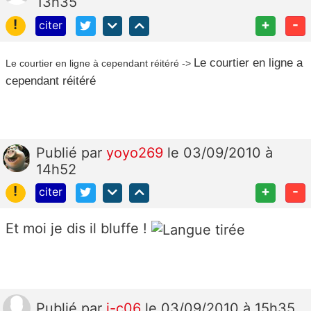
13h35
!
+
-
citer
Le courtier en ligne a
Le courtier en ligne à cependant réitéré ->
cependant réitéré
Publié
par
yoyo269
le 03/09/2010 à
14h52
!
+
-
citer
Et moi je dis il bluffe !
Publié
par
j-c06
le 03/09/2010 à 15h35