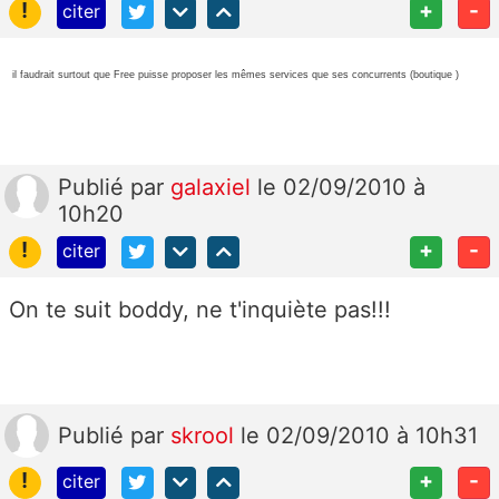
!
+
-
citer
il faudrait surtout que Free puisse proposer les mêmes services que ses concurrents (boutique )
Publié
par
galaxiel
le 02/09/2010 à
10h20
!
+
-
citer
On te suit boddy, ne t'inquiète pas!!!
Publié
par
skrool
le 02/09/2010 à 10h31
!
+
-
citer