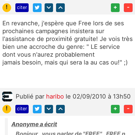
!
+
-
citer
En revanche, j'espère que Free lors de ses
prochaines campagnes insistera sur
l'assistance de proximité gratuite! Je vois très
bien une accroche du genre: " LE service
dont vous n'aurez probablement
jamais besoin, mais qui sera la au cas ou!" ;)
Publié
par
haribo
le 02/09/2010 à 13h50
!
+
-
citer
Anonyme a écrit
Bonjour , vous parler de "FREE" , FREE n