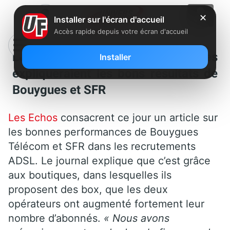
✕
Installer sur l'écran d'accueil
Accès rapide depuis votre écran d'accueil
Les boutiques et les remises
Installer
expliqueraient les bons résultats de
Bouygues et SFR
Les Echos
consacrent ce jour un article sur
les bonnes performances de Bouygues
Télécom et SFR dans les recrutements
ADSL. Le journal explique que c’est grâce
aux boutiques, dans lesquelles ils
proposent des box, que les deux
opérateurs ont augmenté fortement leur
nombre d’abonnés.
« Nous avons