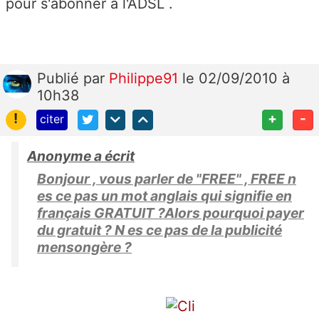
pour s'abonner à l'ADSL .
Publié
par
Philippe91
le 02/09/2010 à
10h38
!
+
-
citer
Anonyme a écrit
Bonjour , vous parler de "FREE" , FREE n
es ce pas un mot anglais qui signifie en
français GRATUIT ?Alors pourquoi payer
du gratuit ? N es ce pas de la publicité
mensongère ?