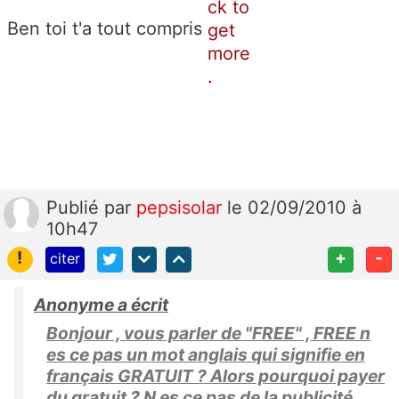
Ben toi t'a tout compris
Publié
par
pepsisolar
le 02/09/2010 à
10h47
!
+
-
citer
Anonyme a écrit
Bonjour , vous parler de "FREE" , FREE n
es ce pas un mot anglais qui signifie en
français GRATUIT ? Alors pourquoi payer
du gratuit ? N es ce pas de la publicité