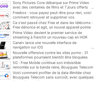
Sony Pictures Core débarque sur Prime Video
avec des centaines de films et 7 jours offerts
...
Freebox : vous payez peut-être pour rien, voici
comment retrouver et supprimer vos
abonnements TV oubliés
...
Ca s'est passé chez Free et dans les télécoms :
Free dénonce et agit, un nouvel appareil pointe
le bout de son nez chez des abonnés Freebox...
Prime Video devient le premier service de
...
streaming à franchir un nouveau cap en HDR
avec ce lancement
...
Canal+ lance une nouvelle interface de
navigation sur iOS
...
Nouvelle offensive contre les sites porno : 31
plateformes pourraient bientôt être bloquées
par Orange, Free, SFR et Bouygues
...
5G : Free Mobile continue son irrésistible
remontée sur la bande reine, Bouygues Telecom
plus que jamais sous pression
...
Voici comment profiter de la data illimitée chez
Bouygues Telecom sans surcoût, avec quelques
limites à connaître
...