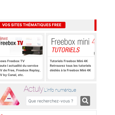
VOS SITES THÉMATIQUES FREE
ews Freebox TV
Tutoriels Freebox Mini 4K
oute l actualité du service
Retrouvez tous les tutoriels
V de Free, Freebox Replay,
dédiés à la Freebox Mini 4K
V by Canal, etc.
Actuly
L'info numérique