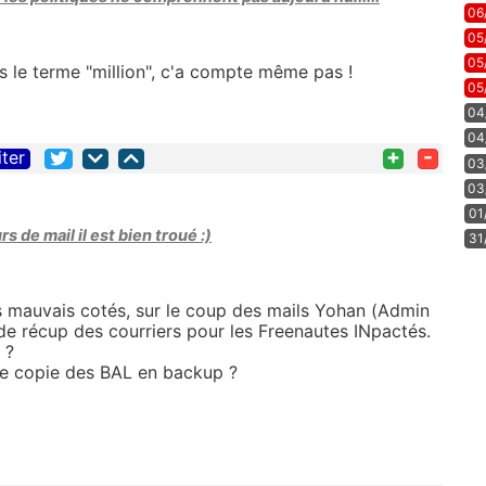
06
05
05
pas le terme "million", c'a compte même pas !
05
04
04
+
-
iter
03
03
01
s de mail il est bien troué :)
31
es mauvais cotés, sur le coup des mails Yohan (Admin
de récup des courriers pour les Freenautes INpactés.
 ?
ne copie des BAL en backup ?