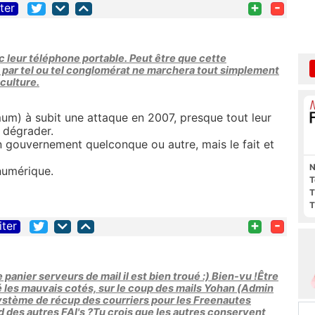
+
-
iter
 leur téléphone portable. Peut être que cette
tie par tel ou tel conglomérat ne marchera tout simplement
 culture.
mum) à subit une attaque en 2007, presque tout leur
 dégrader.
 gouvernement quelconque ou autre, mais le fait et
N
numérique.
T
T
T
+
-
iter
e panier serveurs de mail il est bien troué :) Bien-vu !Être
é les mauvais cotés, sur le coup des mails Yohan (Admin
système de récup des courriers pour les Freenautes
id des autres FAI's ?Tu crois que les autres conservent