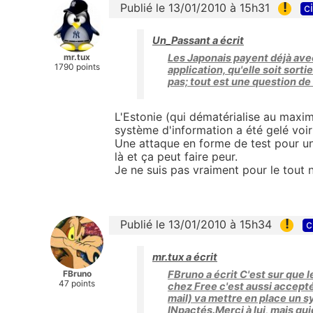
!
Publié le 13/01/2010 à 15h31
c
Un_Passant a écrit
mr.tux
Les Japonais payent déjà avec
1790 points
application, qu'elle soit sor
pas; tout est une question de
L'Estonie (qui dématérialise au maxi
système d'information a été gelé voir
Une attaque en forme de test pour un
là et ça peut faire peur.
Je ne suis pas vraiment pour le tout 
!
Publié le 13/01/2010 à 15h34
c
mr.tux a écrit
FBruno
FBruno a écrit C'est sur que l
47 points
chez Free c'est aussi accept
mail) va mettre en place un 
INpactés.Merci à lui, mais qu