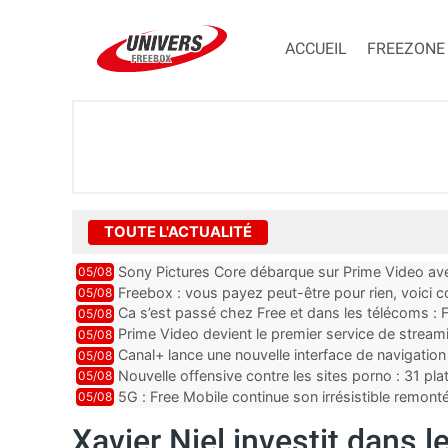
ACCUEIL
FREEZONE
TOUTE L'ACTUALITÉ
Sony Pictures Core débarque sur Prime Video avec
05/08
Freebox : vous payez peut-être pour rien, voici
05/08
abonnements TV oubliés
Ca s’est passé chez Free et dans les télécoms : F
05/08
pointe le bout de...
Prime Video devient le premier service de strea
05/08
ce lancement
Canal+ lance une nouvelle interface de navigation
05/08
Nouvelle offensive contre les sites porno : 31 pl
05/08
par Orange, Free, SF...
5G : Free Mobile continue son irrésistible remon
05/08
plus que jamais sous pr...
Xavier Niel investit dans 