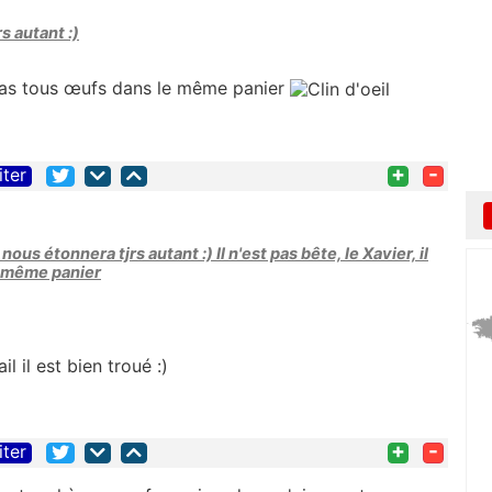
s autant :)
et pas tous œufs dans le même panier
+
-
iter
us étonnera tjrs autant :) Il n'est pas bête, le Xavier, il
e même panier
l il est bien troué :)
+
-
iter