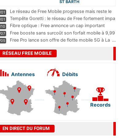
ST BARTH
Le réseau de Free Mobile progresse mais reste le
/01
m
...
Tempête Goretti : le réseau de Free fortement impa
/01
...
Fibre optique : Free annonce un cap important
/10
pass
...
Free booste sans surcoût son forfait mobile à 9,99
/07
...
Free Pro lance son offre de flotte mobile 5G à La
...
/05
RÉSEAU FREE MOBILE
Antennes
Débits
Records
EN DIRECT DU FORUM