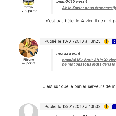
pmm3615 a écrit
mr.tux
Ah le Xavier nous étonnera tjr
1790 points
Il n'est pas bête, le Xavier, il ne m
!
Publié le 13/01/2010 à 13h25
c
mr.tux a écrit
FBruno
pmm3615 a écrit Ah le Xavier no
47 points
ne met pas tous œufs dans l
C'est sur que le panier serveurs de mai
!
Publié le 13/01/2010 à 13h33
c