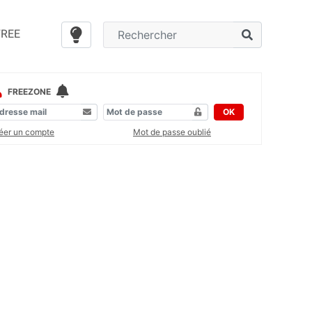
FREE
FREEZONE
OK
éer un compte
Mot de passe oublié