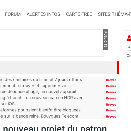
FORUM
ALERTES INFOS
CARTE FREE
SITES THÉMA-
PUBLICITÉ
Cr
 des centaines de films et 7 jours offerts
Brèves
 comment retrouver et supprimer vos
Brèves
ree dénonce et agit, un nouvel appareil
Brèves
ming à franchir un nouveau cap en HDR avec
Brèves
 sur iOS
Brèves
ateformes pourraient bientôt être bloquées
Brèves
tée sur la bande reine, Bouygues Telecom
Brèves
le nouveau projet du patron