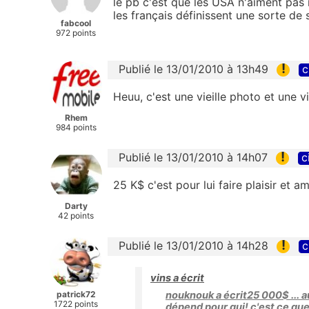
le pb c'est que les USA n'aiment pas
les français définissent une sorte de
fabcool
972 points
!
Publié le 13/01/2010 à 13h49
c
Heuu, c'est une vieille photo et une v
Rhem
984 points
!
Publié le 13/01/2010 à 14h07
c
25 K$ c'est pour lui faire plaisir et a
Darty
42 points
!
Publié le 13/01/2010 à 14h28
c
vins a écrit
patrick72
nouknouk a écrit25 000$ ... au
1722 points
dépend pour qui! c'est ce que