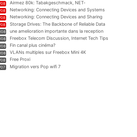
Airmez 80k: Tabakgeschmack, NET-
/08
Technologie und Leistung im
Networking: Connecting Devices and Systems
/08
Networking: Connecting Devices and Sharing
/08
Information
Storage Drives: The Backbone of Reliable Data
/08
Management
une amelioration importante dans la reception
/08
WIFI
Freebox Telecom Discussion, Internet Tech Tips
/08
Communi
Fin canal plus cinéma?
/08
VLANs multiples sur Freebox Mini 4K
/08
Free Proxi
/08
Migration vers Pop wifi 7
/07