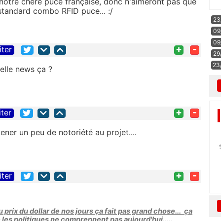
 notre chère puce française, donc n'aimeront pas que
 standard combo RFID puce... :/
23
09
09
+
-
iter
29
23
ielle news ça ?
+
-
iter
mener un peu de notoriété au projet....
+
-
iter
 prix du dollar de nos jours ça fait pas grand chose... ça
 les politiques ne comprennent pas aujourd'hui.....