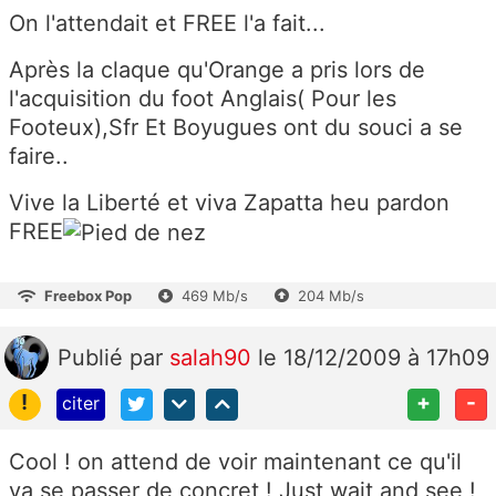
On l'attendait et FREE l'a fait...
Après la claque qu'Orange a pris lors de
l'acquisition du foot Anglais( Pour les
Footeux),Sfr Et Boyugues ont du souci a se
faire..
Vive la Liberté et viva Zapatta heu pardon
FREE
Freebox Pop
469 Mb/s
204 Mb/s
Publié
par
salah90
le 18/12/2009 à 17h09
!
+
-
citer
Cool ! on attend de voir maintenant ce qu'il
va se passer de concret ! Just wait and see !