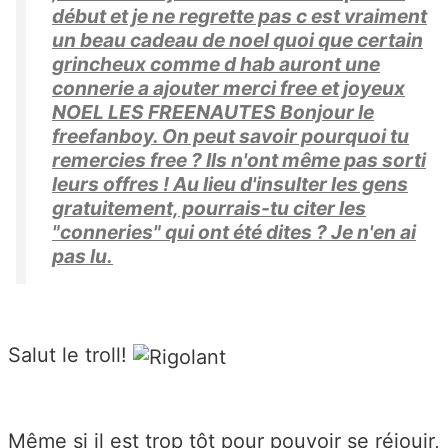
début et je ne regrette pas c est vraiment
un beau cadeau de noel quoi que certain
grincheux comme d hab auront une
connerie a ajouter merci free et joyeux
NOEL LES FREENAUTES Bonjour le
freefanboy. On peut savoir pourquoi tu
remercies free ? Ils n'ont même pas sorti
leurs offres ! Au lieu d'insulter les gens
gratuitement, pourrais-tu citer les
"conneries" qui ont été dites ? Je n'en ai
pas lu.
Salut le troll!
Même si il est trop tôt pour pouvoir se réjouir,