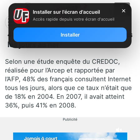
✕
Installer sur l'écran d'accueil
Accès rapide depuis votre écran d'accueil
48% des français se connectent tous
Installer
les jours au net
Selon une étude enquête du CREDOC,
réalisée pour l’Arcep et rapportée par
l’AFP, 48% des français consultent Internet
tous les jours, alors que ce taux n’était que
de 18% en 2004. En 2007, il avait atteint
36%, puis 41% en 2008.
Publicité