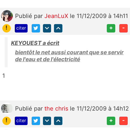
Publié
par
JeanLuX
le 11/12/2009 à 14h11
!
+
-
citer
KEYOUEST a écrit
bientôt le net aussi courant que se servir
de l'eau et de l'électricité
1
Publié
par
the chris
le 11/12/2009 à 14h12
!
+
-
citer