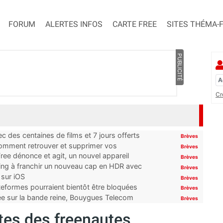
FORUM
ALERTES INFOS
CARTE FREE
SITES THÉMA-
PUBLICITÉ
Cr
 des centaines de films et 7 jours offerts
Brèves
 comment retrouver et supprimer vos
Brèves
ree dénonce et agit, un nouvel appareil
Brèves
ming à franchir un nouveau cap en HDR avec
Brèves
 sur iOS
Brèves
ateformes pourraient bientôt être bloquées
Brèves
tée sur la bande reine, Bouygues Telecom
Brèves
ntes des freenautes