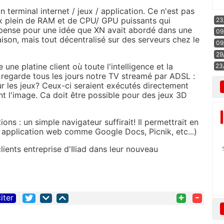
n terminal internet / jeux / application. Ce n'est pas
Box plein de RAM et de CPU/ GPU puissants qui
23
 pense pour une idée que XN avait abordé dans une
09
aison, mais tout décentralisé sur des serveurs chez le
09
29
e platine client où toute l'intelligence et la
23
 regarde tous les jours notre TV streamé par ADSL :
ur les jeux? Ceux-ci seraient exécutés directement
nt l'image. Ca doit être possible pour des jeux 3D
ons : un simple navigateur suffirait! Il permettrait en
e application web comme Google Docs, Picnik, etc...)
clients entreprise d'Iliad dans leur nouveau
+
-
iter