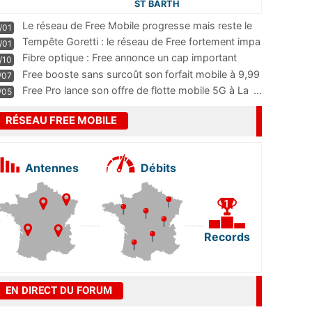
ST BARTH
Le réseau de Free Mobile progresse mais reste le
/01
m
...
Tempête Goretti : le réseau de Free fortement impa
/01
...
Fibre optique : Free annonce un cap important
/10
pass
...
Free booste sans surcoût son forfait mobile à 9,99
/07
...
Free Pro lance son offre de flotte mobile 5G à La
...
/05
RÉSEAU FREE MOBILE
Antennes
Débits
Records
EN DIRECT DU FORUM