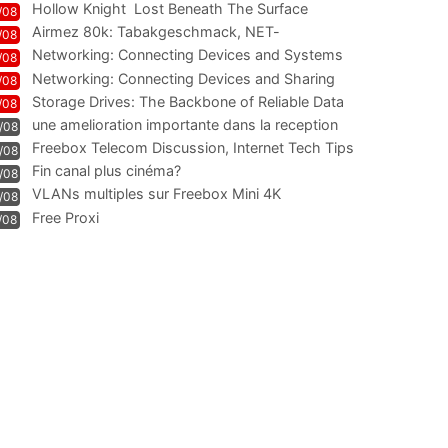
Hollow Knight  Lost Beneath The Surface
/08
Airmez 80k: Tabakgeschmack, NET-
/08
Technologie und Leistung im
Networking: Connecting Devices and Systems
/08
Networking: Connecting Devices and Sharing
/08
Information
Storage Drives: The Backbone of Reliable Data
/08
Management
une amelioration importante dans la reception
/08
WIFI
Freebox Telecom Discussion, Internet Tech Tips
/08
Communi
Fin canal plus cinéma?
/08
VLANs multiples sur Freebox Mini 4K
/08
Free Proxi
/08