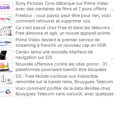
Sony Pictures Core débarque sur Prime Video
avec des centaines de films et 7 jours offerts
...
Freebox : vous payez peut-être pour rien, voici
comment retrouver et supprimer vos
abonnements TV oubliés
...
Ca s'est passé chez Free et dans les télécoms :
Free dénonce et agit, un nouvel appareil pointe
le bout de son nez chez des abonnés Freebox...
Prime Video devient le premier service de
...
streaming à franchir un nouveau cap en HDR
avec ce lancement
...
Canal+ lance une nouvelle interface de
navigation sur iOS
...
Nouvelle offensive contre les sites porno : 31
plateformes pourraient bientôt être bloquées
par Orange, Free, SFR et Bouygues
...
5G : Free Mobile continue son irrésistible
remontée sur la bande reine, Bouygues Telecom
plus que jamais sous pression
...
Voici comment profiter de la data illimitée chez
Bouygues Telecom sans surcoût, avec quelques
limites à connaître
...