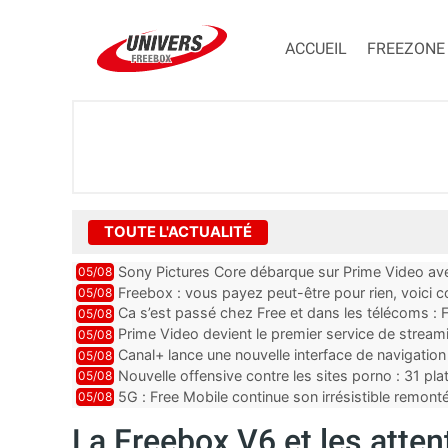
ACCUEIL
FREEZONE
TOUTE L'ACTUALITÉ
Sony Pictures Core débarque sur Prime Video avec
05/08
Freebox : vous payez peut-être pour rien, voici
05/08
abonnements TV oubliés
Ca s’est passé chez Free et dans les télécoms : F
05/08
pointe le bout de...
Prime Video devient le premier service de strea
05/08
ce lancement
Canal+ lance une nouvelle interface de navigation
05/08
Nouvelle offensive contre les sites porno : 31 pl
05/08
par Orange, Free, SF...
5G : Free Mobile continue son irrésistible remon
05/08
plus que jamais sous pr...
La Freebox V6 et les atte