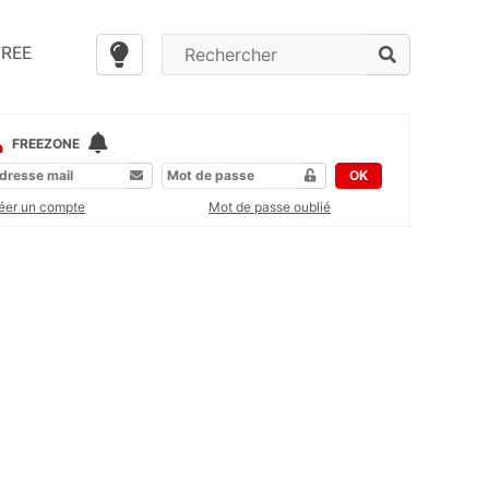
FREE
FREEZONE
OK
éer un compte
Mot de passe oublié