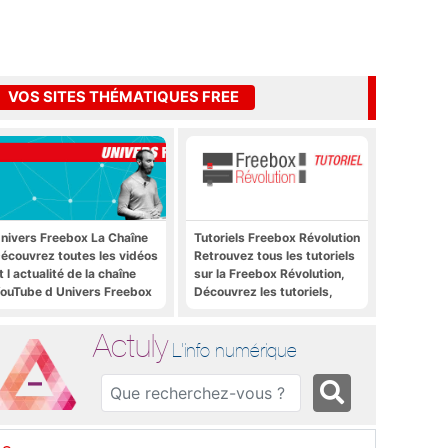
VOS SITES THÉMATIQUES FREE
nivers Freebox La Chaîne
Tutoriels Freebox Révolution
écouvrez toutes les vidéos
Retrouvez tous les tutoriels
t l actualité de la chaîne
sur la Freebox Révolution,
ouTube d Univers Freebox
Découvrez les tutoriels,
trucs et astuces pour la
Freebox Révolution,
Actuly
Freebox Server, Freebox
L'info numérique
Player