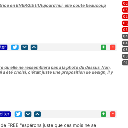
06
ice en ENERGIE !!!Aujourd'hui, elle coute beaucoup
06
05
05
05
04
04
+
-
iter
03
03
01
ère qu'elle ne ressemblera pas a la photo du dessus Non,
 a été choisi, c'était juste une proposition de design, il y
+
-
citer
de FREE "espérons juste que ces mois ne se