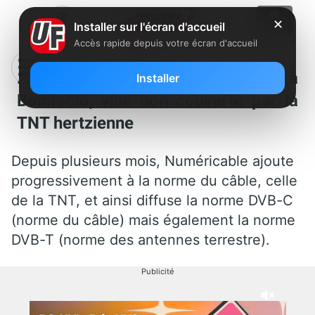
✕
Installer sur l'écran d'accueil
Accès rapide depuis votre écran d'accueil
Numéricable amène la TNT à
Installer
Bonifacio, ville non couverte par la
TNT hertzienne
Depuis plusieurs mois, Numéricable ajoute
progressivement à la norme du câble, celle
de la TNT, et ainsi diffuse la norme DVB-C
(norme du câble) mais également la norme
DVB-T (norme des antennes terrestre).
Publicité