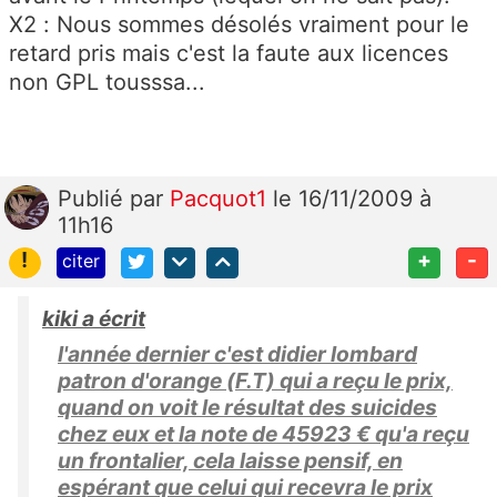
X2 : Nous sommes désolés vraiment pour le
retard pris mais c'est la faute aux licences
non GPL tousssa...
Publié
par
Pacquot1
le 16/11/2009 à
11h16
!
+
-
citer
kiki a écrit
l'année dernier c'est didier lombard
patron d'orange (F.T) qui a reçu le prix,
quand on voit le résultat des suicides
chez eux et la note de 45923 € qu'a reçu
un frontalier, cela laisse pensif, en
espérant que celui qui recevra le prix