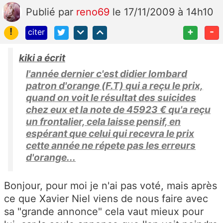
Publié
par
reno69
le 17/11/2009 à 14h10
!
+
-
citer
kiki a écrit
l'année dernier c'est didier lombard
patron d'orange (F.T) qui a reçu le prix,
quand on voit le résultat des suicides
chez eux et la note de 45923 € qu'a reçu
un frontalier, cela laisse pensif, en
espérant que celui qui recevra le prix
cette année ne répete pas les erreurs
d'orange...
Bonjour, pour moi je n'ai pas voté, mais après
ce que Xavier Niel viens de nous faire avec
sa "grande annonce" cela vaut mieux pour