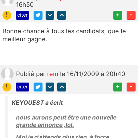
16h50
!
+
-
citer
Bonne chance à tous les candidats, que le
meilleur gagne.
Publié
par
rem
le 16/11/2009 à 20h40
!
+
-
citer
KEYOUEST a écrit
nous aurons peut être une nouvelle
grande annonce ,lol.
Moi je n'attends plus rien, à force