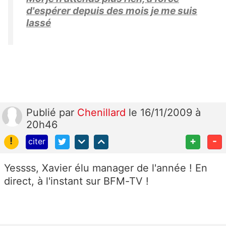
d'espérer depuis des mois je me suis
lassé
Publié
par
Chenillard
le 16/11/2009 à
20h46
!
+
-
citer
Yessss, Xavier élu manager de l'année ! En
direct, à l'instant sur BFM-TV !