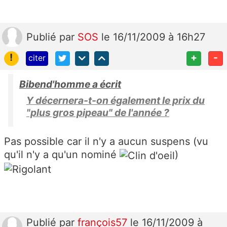
Publié
par
SOS
le 16/11/2009 à 16h27
!
+
-
citer
Bibend'homme a écrit
Y décernera-t-on également le prix du
"plus gros pipeau" de l'année ?
Pas possible car il n'y a aucun suspens (vu
qu'il n'y a qu'un nominé
)
Publié
par
françois57
le 16/11/2009 à