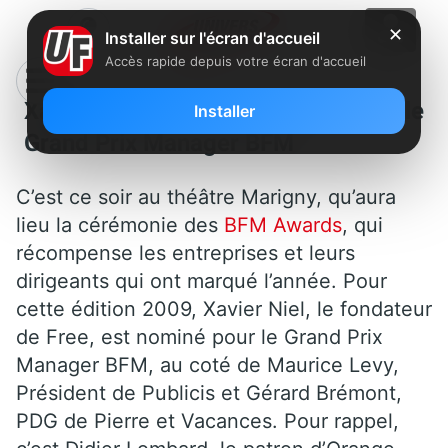
✕
Installer sur l'écran d'accueil
Accès rapide depuis votre écran d'accueil
Xavier Niel en lice ce soir pour le
Installer
Grand Prix Manager BFM
C’est ce soir au théâtre Marigny, qu’aura
lieu la cérémonie des
BFM Awards
, qui
récompense les entreprises et leurs
dirigeants qui ont marqué l’année. Pour
cette édition 2009, Xavier Niel, le fondateur
de Free, est nominé pour le Grand Prix
Manager BFM, au coté de Maurice Levy,
Président de Publicis et Gérard Brémont,
PDG de Pierre et Vacances. Pour rappel,