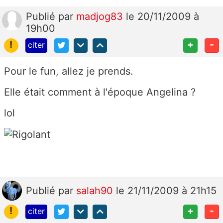
Publié
par
madjog83
le 20/11/2009 à
19h00
!
+
-
citer
Pour le fun, allez je prends.
Elle était comment à l'époque Angelina ?
lol
Publié
par
salah90
le 21/11/2009 à 21h15
!
+
-
citer