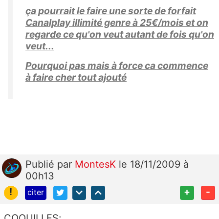
ça pourrait le faire une sorte de forfait
Canalplay illimité genre à 25€/mois et on
regarde ce qu'on veut autant de fois qu'on
veut...
Pourquoi pas mais à force ca commence
à faire cher tout ajouté
Publié
par
MontesK
le 18/11/2009 à
00h13
!
+
-
citer
COQUILLES: