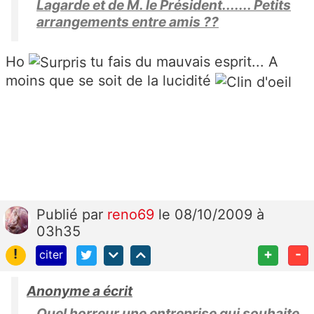
Lagarde et de M. le Président....... Petits
arrangements entre amis ??
Ho
tu fais du mauvais esprit... A
moins que se soit de la lucidité
Publié
par
reno69
le 08/10/2009 à
03h35
!
+
-
citer
Anonyme a écrit
Quel horreur une entreprise qui souhaite