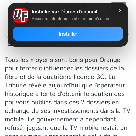
✕
Installer sur l'écran d'accueil
Accès rapide depuis votre écran d'accueil
Le chantage d’Orange pour la fibre
Installer
et la licence 3G
Tous les moyens sont bons pour Orange
pour tenter d’influencer les dossiers de la
fibre et de la quatrième licence 3G. La
Tribune révèle aujourd’hui que l’opérateur
historique a tenté d’obtenir le soutien des
pouvoirs publics dans ces 2 dossiers en
échange de ses investissements dans la TV
mobile. Le gouvernement a cependant
refusé, jugeant que la TV mobile restait un