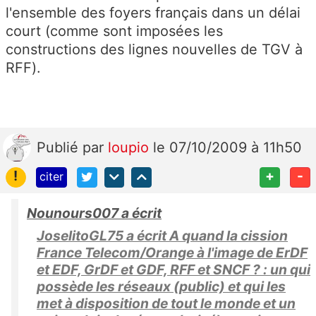
l'ensemble des foyers français dans un délai
court (comme sont imposées les
constructions des lignes nouvelles de TGV à
RFF).
Publié
par
loupio
le 07/10/2009 à 11h50
!
+
-
citer
Nounours007 a écrit
JoselitoGL75 a écrit A quand la cission
France Telecom/Orange à l'image de ErDF
et EDF, GrDF et GDF, RFF et SNCF ? : un qui
possède les réseaux (public) et qui les
met à disposition de tout le monde et un