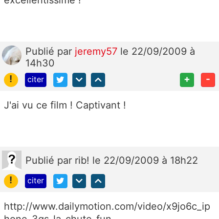
excellentissime !
Publié
par
jeremy57
le 22/09/2009 à
14h30
!
+
-
citer
J'ai vu ce film ! Captivant !
Publié
par
rib!
le 22/09/2009 à 18h22
!
citer
http://www.dailymotion.com/video/x9jo6c_ip
hone-3gs-la-chute_fun