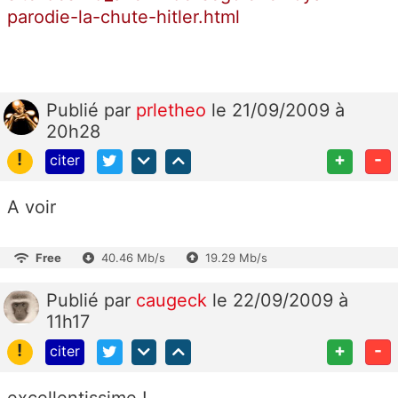
parodie-la-chute-hitler.html
Publié
par
prletheo
le 21/09/2009 à
20h28
!
+
-
citer
A voir
Free
40.46 Mb/s
19.29 Mb/s
Publié
par
caugeck
le 22/09/2009 à
11h17
!
+
-
citer