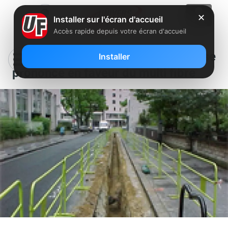
✕
Installer sur l'écran d'accueil
Accès rapide depuis votre écran d'accueil
L’Autorité de la concurrence se
Installer
prononce en faveur du multi fibre