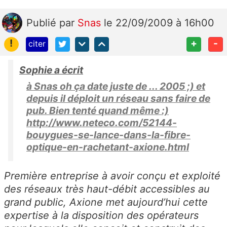
Publié
par
Snas
le 22/09/2009 à 16h00
!
+
-
citer
Sophie a écrit
à Snas oh ça date juste de ... 2005 ;) et
depuis il déploit un réseau sans faire de
pub. Bien tenté quand même :)
http://www.neteco.com/52144-
bouygues-se-lance-dans-la-fibre-
optique-en-rachetant-axione.html
Première entreprise à avoir conçu et exploité
des réseaux très haut-débit accessibles au
grand public, Axione met aujourd’hui cette
expertise à la disposition des opérateurs