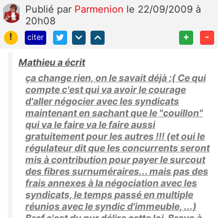
Publié
par
Parmenion
le 22/09/2009 à
20h08
!
+
-
citer
Mathieu a écrit
ça change rien, on le savait déjà :( Ce qui
compte c'est qui va avoir le courage
d'aller négocier avec les syndicats
maintenant en sachant que le "couillon"
qui va le faire va le faire aussi
gratuitement pour les autres !!! (et oui le
régulateur dit que les concurrents seront
mis à contribution pour payer le surcout
des fibres surnuméraires... mais pas des
frais annexes à la négociation avec les
syndicats, le temps passé en multiple
réunios avec le syndic d'immeuble, ...)
Bref c'est du pur délire cette loi. Bravo à