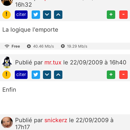
16h32
!
+
-
citer
La logique l'emporte
Free
40.46 Mb/s
19.29 Mb/s
Publié
par
mr.tux
le 22/09/2009 à 16h40
!
+
-
citer
Enfin
Publié
par
snickerz
le 22/09/2009 à
17h17