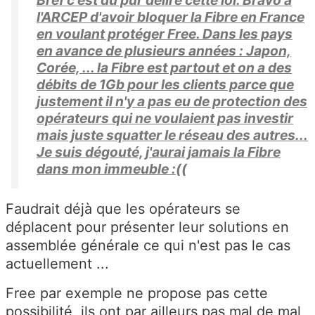
l'ARCEP d'avoir bloquer la Fibre en France
en voulant protéger Free. Dans les pays
en avance de plusieurs années : Japon,
Corée, ... la Fibre est partout et on a des
débits de 1Gb pour les clients parce que
justement il n'y a pas eu de protection des
opérateurs qui ne voulaient pas investir
mais juste squatter le réseau des autres...
Je suis dégouté, j'aurai jamais la Fibre
dans mon immeuble :((
Faudrait déjà que les opérateurs se
déplacent pour présenter leur solutions en
assemblée générale ce qui n'est pas le cas
actuellement ...
Free par exemple ne propose pas cette
possibilité, ils ont par ailleurs pas mal de mal