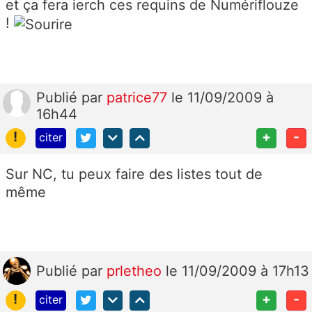
et ça fera ierch ces requins de Numériflouze
!
Publié
par
patrice77
le 11/09/2009 à
16h44
!
+
-
citer
Sur NC, tu peux faire des listes tout de
même
Publié
par
prletheo
le 11/09/2009 à 17h13
!
+
-
citer