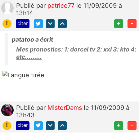
Publié
par
patrice77
le 11/09/2009 à
13h14
!
+
-
citer
patatoo a écrit
Mes pronostics: 1: dorcel tv 2: xxl 3: kto 4:
etc.........
Publié
par
MisterDams
le 11/09/2009 à
13h43
!
+
-
citer