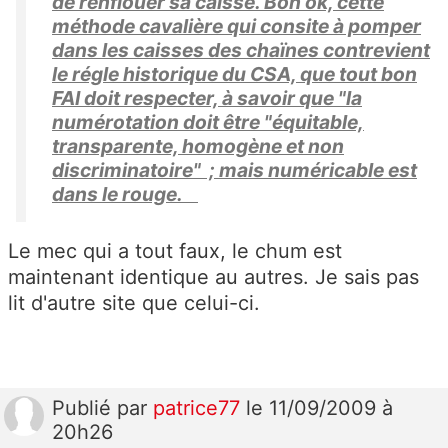
de renflouer sa caisse. Bon ok, cette
méthode cavalière qui consite à pomper
dans les caisses des chaïnes contrevient
le régle historique du CSA, que tout bon
FAI doit respecter, à savoir que "la
numérotation doit être "équitable,
transparente, homogène et non
discriminatoire" ; mais numéricable est
dans le rouge.
Le mec qui a tout faux, le chum est
maintenant identique au autres. Je sais pas
lit d'autre site que celui-ci.
Publié
par
patrice77
le 11/09/2009 à
20h26