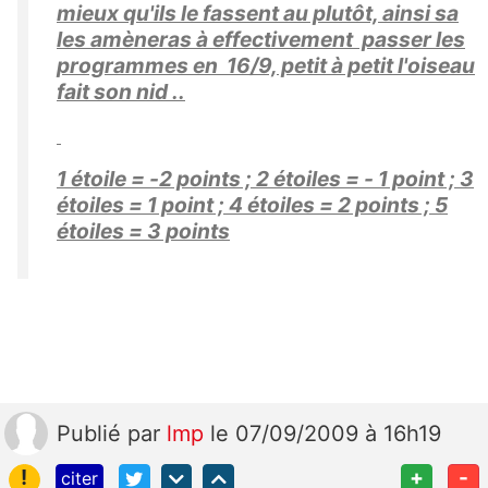
mieux qu'ils le fassent au plutôt, ainsi sa
les amèneras à effectivement passer les
programmes en 16/9, petit à petit l'oiseau
fait son nid ..
1 étoile = -2 points ; 2 étoiles = - 1 point ; 3
étoiles = 1 point ; 4 étoiles = 2 points ; 5
étoiles = 3 points
Publié
par
lmp
le 07/09/2009 à 16h19
!
+
-
citer