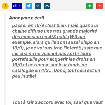
!
+
-
citer
Anonyme a écrit
passer en 16/9 c'est bien, mais quand la
chaine diffuse une très grande majorité
des émission en 4/3 natif (W9 par
exemple, alors qu'ils sont aussi dispo en
16/9), je ne voi pas trop l'intérêt! juste que
les chaine ne veulent pas sortir leurs
portefeuille pour acquérir les droits en
16/9 et ce repose sur leur fonds de
catalogue en 4/3... Donc, tout ceci est un
peu inutile!
Tout à fait d'accord avec toi, sauf que vaut