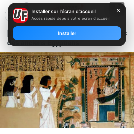
✕
Installer sur l'écran d'accueil
Accès rapide depuis votre écran d'accueil
[Documentaire] Le Livre des morts
Installer
des anciens Egyptiens