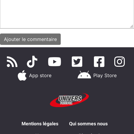
App store
Play Store
Mentions légales
Qui sommes nous