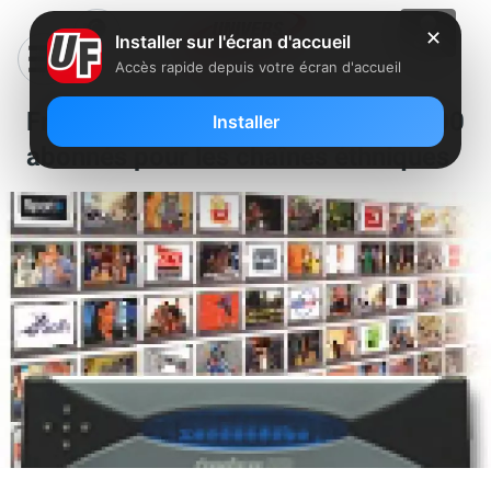
✕
Installer sur l'écran d'accueil
Accès rapide depuis votre écran d'accueil
Freebox TV: Déjà plus de 200 000
Installer
abonnés pour les chaînes éthniques