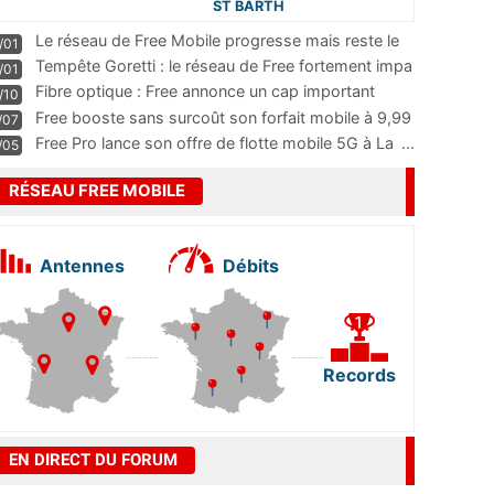
ST BARTH
Le réseau de Free Mobile progresse mais reste le
/01
m
...
Tempête Goretti : le réseau de Free fortement impa
/01
...
Fibre optique : Free annonce un cap important
/10
pass
...
Free booste sans surcoût son forfait mobile à 9,99
/07
...
Free Pro lance son offre de flotte mobile 5G à La
...
/05
RÉSEAU FREE MOBILE
Antennes
Débits
Records
EN DIRECT DU FORUM