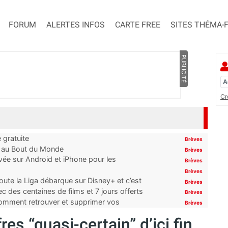
FORUM
ALERTES INFOS
CARTE FREE
SITES THÉMA-
PUBLICITÉ
Cr
 gratuite
Brèves
t au Bout du Monde
Brèves
ivée sur Android et iPhone pour les
Brèves
Brèves
oute la Liga débarque sur Disney+ et c’est
Brèves
 des centaines de films et 7 jours offerts
Brèves
 comment retrouver et supprimer vos
Brèves
res “quasi-certain” d’ici fin