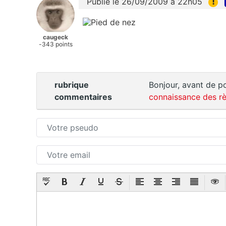
!
Publié le 26/09/2009 à 22h05
caugeck
-343 points
rubrique
Bonjour, avant de po
commentaires
connaissance des rè