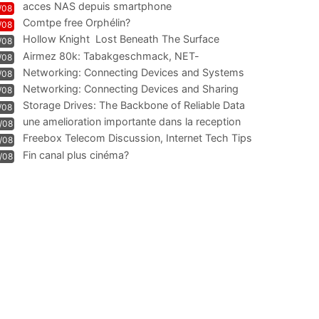
acces NAS depuis smartphone
/08
Comtpe free Orphélin?
/08
Hollow Knight  Lost Beneath The Surface
/08
Airmez 80k: Tabakgeschmack, NET-
/08
Technologie und Leistung im
Networking: Connecting Devices and Systems
/08
Networking: Connecting Devices and Sharing
/08
Information
Storage Drives: The Backbone of Reliable Data
/08
Management
une amelioration importante dans la reception
/08
WIFI
Freebox Telecom Discussion, Internet Tech Tips
/08
Communi
Fin canal plus cinéma?
/08