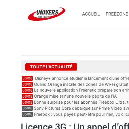
ACCUEIL
FREEZONE
TOUTE L'ACTUALITÉ
Disney+ annonce étudier le lancement d’une offre
06/08
Quand Orange installe des zones de Wi-Fi gratui
06/08
La nouvelle application Freenetic prépare son arr
06/08
abonnés Freebox, testez la
Orange mise sur une nouvelle pépite de l’IA
06/08
Bonne surprise pour les abonnés Freebox Ultra, t
06/08
inclus
Sony Pictures Core débarque sur Prime Video avec
05/08
Freebox : vous payez peut-être pour rien, voici
05/08
abonnements TV oubliés
Licence 3G : Un appel d’off