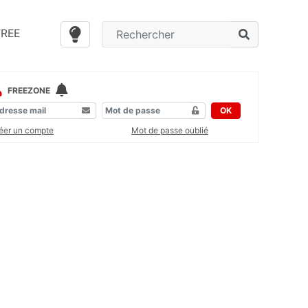
FREE
FREEZONE
OK
éer un compte
Mot de passe oublié