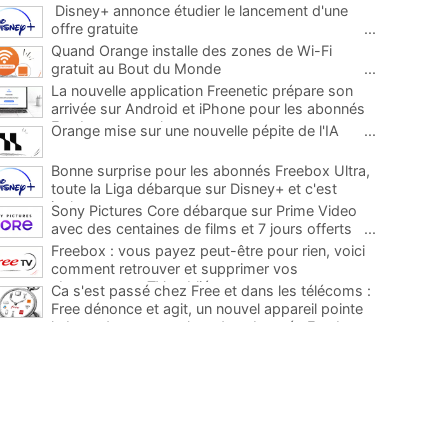
Disney+ annonce étudier le lancement d'une
offre gratuite
...
Quand Orange installe des zones de Wi-Fi
gratuit au Bout du Monde
...
La nouvelle application Freenetic prépare son
arrivée sur Android et iPhone pour les abonnés
Freebox, testez la
...
Orange mise sur une nouvelle pépite de l'IA
...
Bonne surprise pour les abonnés Freebox Ultra,
toute la Liga débarque sur Disney+ et c'est
inclus
...
Sony Pictures Core débarque sur Prime Video
avec des centaines de films et 7 jours offerts
...
Freebox : vous payez peut-être pour rien, voici
comment retrouver et supprimer vos
abonnements TV oubliés
...
Ca s'est passé chez Free et dans les télécoms :
Free dénonce et agit, un nouvel appareil pointe
le bout de son nez chez des abonnés Freebox...
...